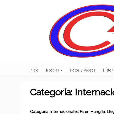
Skip
to
content
Inicio
Noticias
Fotos y Videos
Histori
Categoría:
Internac
Categoría:
Internacionales
F1 en Hungría: Lle