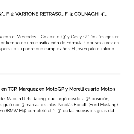
3°… F-2: VARRONE RETRASO… F-3: COLNAGHI 4°…
» con el Mercedes… Colapinto 13° y Gasly 12° Dos festejos en
jor tiempo de una clasificación de Fórmula 1 por sexta vez en
pecial a su padre que cumple años. El joven piloto italiano
llo en TCP, Marquez en MotoGP y Morelli cuarto Moto3
o del Maquin Parts Racing, que largó desde la 3ª posición,
siguió con 3 marcas distintas. Nicolás Bonelli (Ford Mustang)
tero (BMW M4) completó el “1-3” de las nuevas insignias del