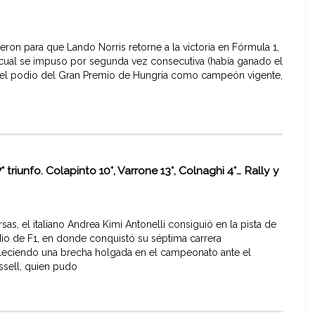
n para que Lando Norris retorne a la victoria en Fórmula 1,
l cual se impuso por segunda vez consecutiva (había ganado el
del podio del Gran Premio de Hungría como campeón vigente,
° triunfo. Colapinto 10°, Varrone 13°, Colnaghi 4°… Rally y
, el italiano Andrea Kimi Antonelli consiguió en la pista de
dio de F1, en donde conquistó su séptima carrera
eciendo una brecha holgada en el campeonato ante el
ell, quien pudo