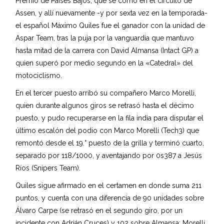
Premio de Países Bajos, que se corrió en el circuito de
Assen, y allí nuevamente -y por sexta vez en la temporada-
el español Máximo Quiles fue el ganador con la unidad de
Aspar Team, tras la puja por la vanguardia que mantuvo
hasta mitad de la carrera con David Almansa (Intact GP) a
quien superó por medio segundo en la «Catedral» del
motociclismo.
En el tercer puesto arribó su compañero Marco Morelli,
quien durante algunos giros se retrasó hasta el décimo
puesto, y pudo recuperarse en la fila india para disputar el
último escalón del podio con Marco Morelli (Tech3) que
remontó desde el 19.° puesto de la grilla y terminó cuarto,
separado por 118/1000, y aventajando por 0s387 a Jesús
Ríos (Snipers Team).
Quiles sigue afirmado en el certamen en donde suma 211
puntos, y cuenta con una diferencia de 90 unidades sobre
Álvaro Carpe (se retrasó en el segundo giro, por un
incidente con Adrián Cruces) y 102 sobre Almansa; Morelli,