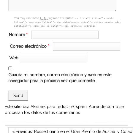
You may use these
HTML
tags and attributes:
<a href="" title=""> <abbr
title=""> <acronym title=""> <b> <blockquote cite=""> <cite> <code> <del
datetime=""> <em> <i> <q cite=""> <s> <strike> <strong>
Nombre
*
Correo electrónico
*
Web
Guarda mi nombre, correo electrónico y web en este
navegador para la próxima vez que comente.
Este sitio usa Akismet para reducir el spam.
Aprende cómo se
procesan los datos de tus comentarios.
Previous Post
« Previous:
Russell ganó en el Gran Premio de Austria, y Colapi