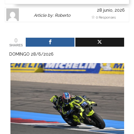
28 junio, 2026
Author
Authors
Article by: Roberto
0 Responses
Gravatar
link
is
to
shown
author
0
here.
website
SHARES
Clickable
or
DOMINGO 28/6/2026
link
other
to
works.
Author
admin
page.