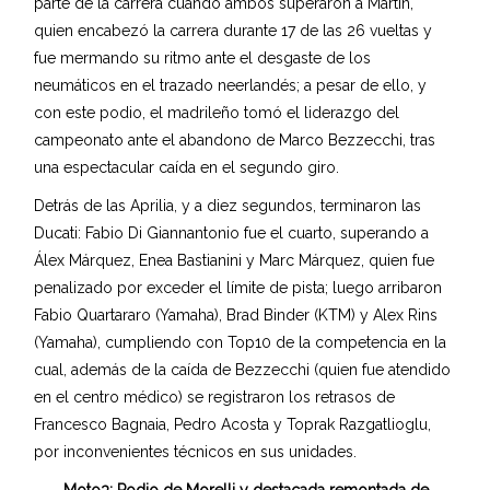
parte de la carrera cuando ambos superaron a Martín,
quien encabezó la carrera durante 17 de las 26 vueltas y
fue mermando su ritmo ante el desgaste de los
neumáticos en el trazado neerlandés; a pesar de ello, y
con este podio, el madrileño tomó el liderazgo del
campeonato ante el abandono de Marco Bezzecchi, tras
una espectacular caída en el segundo giro.
Detrás de las Aprilia, y a diez segundos, terminaron las
Ducati: Fabio Di Giannantonio fue el cuarto, superando a
Álex Márquez, Enea Bastianini y Marc Márquez, quien fue
penalizado por exceder el límite de pista; luego arribaron
Fabio Quartararo (Yamaha), Brad Binder (KTM) y Alex Rins
(Yamaha), cumpliendo con Top10 de la competencia en la
cual, además de la caída de Bezzecchi (quien fue atendido
en el centro médico) se registraron los retrasos de
Francesco Bagnaia, Pedro Acosta y Toprak Razgatlioglu,
por inconvenientes técnicos en sus unidades.
Moto3: Podio de Morelli y destacada remontada de