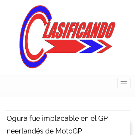
Skip
to
content
Navig
Ogura fue implacable en el GP
neerlandés de MotoGP