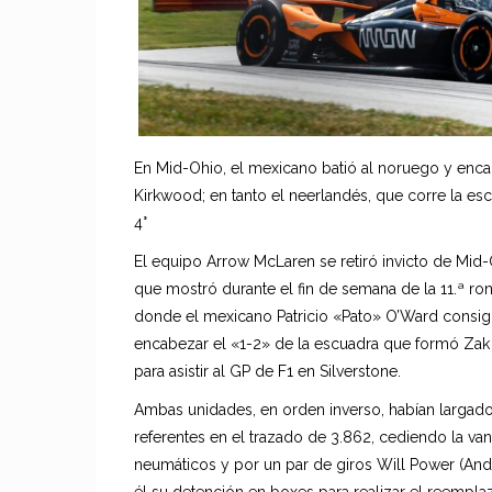
En Mid-Ohio, el mexicano batió al noruego y enca
Kirkwood; en tanto el neerlandés, que corre la e
4°
El equipo Arrow McLaren se retiró invicto de Mid-O
que mostró durante el fin de semana de la 11.ª r
donde el mexicano Patricio «Pato» O’Ward consigui
encabezar el «1-2» de la escuadra que formó Zak
para asistir al GP de F1 en Silverstone.
Ambas unidades, en orden inverso, habían largado 
referentes en el trazado de 3.862, cediendo la v
neumáticos y por un par de giros Will Power (Andr