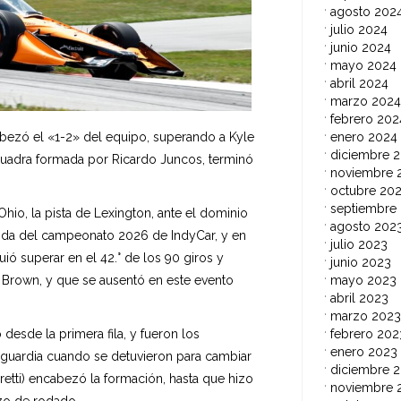
agosto 202
julio 2024
junio 2024
mayo 2024
abril 2024
marzo 2024
febrero 202
enero 2024
bezó el «1-2» del equipo, superando a Kyle
diciembre 
scuadra formada por Ricardo Juncos, terminó
noviembre 
octubre 20
septiembre
hio, la pista de Lexington, ante el dominio
agosto 202
onda del campeonato 2026 de IndyCar, y en
julio 2023
ó superar en el 42.° de los 90 giros y
junio 2023
mayo 2023
 Brown, y que se ausentó en este evento
abril 2023
marzo 2023
febrero 202
desde la primera fila, y fueron los
enero 2023
anguardia cuando se detuvieron para cambiar
diciembre 
etti) encabezó la formación, hasta que hizo
noviembre 