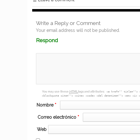
Write a Reply or Comment
Your email address will not be published.
Comment
Respond
textarea
box
You may use these
HTML
tags and attributes:
<a href="" title=""> 
<blockquote cite=""> <cite> <code> <del datetime=""> <em> <i> 
Nombre
*
Correo electrónico
*
Web