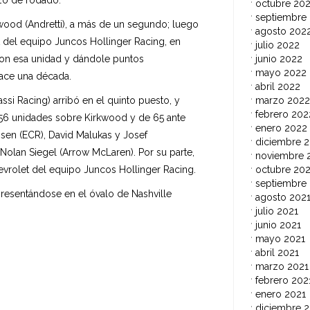
azo de rodado.
octubre 20
septiembre
kwood (Andretti), a más de un segundo; luego
agosto 202
t del equipo Juncos Hollinger Racing, en
julio 2022
junio 2022
on esa unidad y dándole puntos
mayo 2022
ace una década.
abril 2022
marzo 2022
si Racing) arribó en el quinto puesto, y
febrero 202
56 unidades sobre Kirkwood y de 65 ante
enero 2022
ssen (ECR), David Malukas y Josef
diciembre 2
lan Siegel (Arrow McLaren). Por su parte,
noviembre 
octubre 202
hevrolet del equipo Juncos Hollinger Racing.
septiembre
 presentándose en el óvalo de Nashville
agosto 202
julio 2021
junio 2021
mayo 2021
abril 2021
marzo 2021
febrero 202
enero 2021
diciembre 