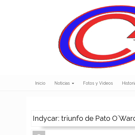
Skip
to
content
Inicio
Noticias
Fotos y Videos
Histori
Indycar: triunfo de Pato O´Wa
Author
Authors