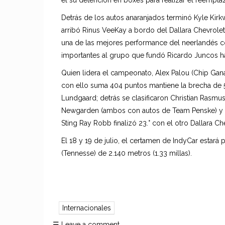
él su detención en boxes para realizar el reempl
Detrás de los autos anaranjados terminó Kyle Kir
arribó Rinus VeeKay a bordo del Dallara Chevrole
una de las mejores performance del neerlandés c
importantes al grupo que fundó Ricardo Juncos h
Quien lidera el campeonato, Alex Palou (Chip Ganas
con ello suma 404 puntos mantiene la brecha de 
Lundgaard; detrás se clasificaron Christian Rasmu
Newgarden (ambos con autos de Team Penske) y No
Sting Ray Robb finalizó 23.° con el otro Dallara C
El 18 y 19 de julio, el certamen de IndyCar estará
(Tennesse) de 2.140 metros (1.33 millas).
Internacionales
☰
Leave a comment