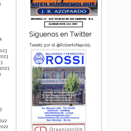
4
Siguenos en Twitter
4
Tweets por el @RobertoNapoli5.
2023
2023
23
 2023
3
3
2022
2022