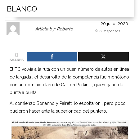
BLANCO
20 julio, 2020
Author
Authors
Article by: Roberto
0 Responses
Gravatar
link
is
to
shown
author
0
here.
website
SHARES
Clickable
or
El TC volvía a la ruta con un buen número de autos en línea
link
other
de largada , el desarrollo de la competencia fue monótono
to
works.
con un dominio claro de Gaston Perkins , quien ganó de
Author
admin
punta a punta.
page.
Al comienzo Bonanno y Pairetti lo escoltaron , pero poco
pudieron hacer ante la superioridad del puntero.