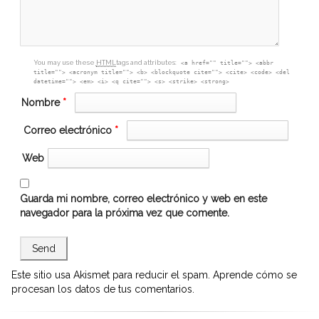
You may use these
HTML
tags and attributes:
<a href="" title=""> <abbr
title=""> <acronym title=""> <b> <blockquote cite=""> <cite> <code> <del
datetime=""> <em> <i> <q cite=""> <s> <strike> <strong>
Nombre
*
Correo electrónico
*
Web
Guarda mi nombre, correo electrónico y web en este
navegador para la próxima vez que comente.
Este sitio usa Akismet para reducir el spam.
Aprende cómo se
procesan los datos de tus comentarios.