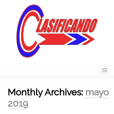
Skip
to
content
Navig
Monthly Archives:
mayo
2019