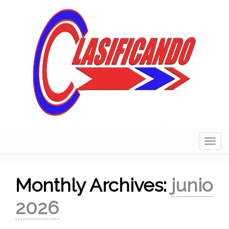
Skip
to
content
Navig
Monthly Archives:
junio
2026