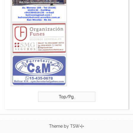
Top/Pg.
Theme by
TSW=|=