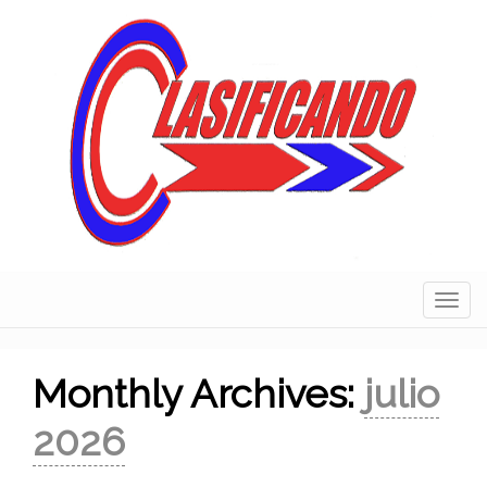
Skip
to
content
Navig
Monthly Archives:
julio
2026