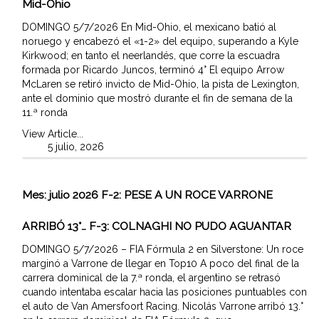
Mid-Ohio
DOMINGO 5/7/2026 En Mid-Ohio, el mexicano batió al
noruego y encabezó el «1-2» del equipo, superando a Kyle
Kirkwood; en tanto el neerlandés, que corre la escuadra
formada por Ricardo Juncos, terminó 4° El equipo Arrow
McLaren se retiró invicto de Mid-Ohio, la pista de Lexington,
ante el dominio que mostró durante el fin de semana de la
11.ª ronda
View Article...
5 julio, 2026
Mes:
julio 2026
F-2: PESE A UN ROCE VARRONE
ARRIBÓ 13°… F-3: COLNAGHI NO PUDO AGUANTAR
DOMINGO 5/7/2026 – FIA Fórmula 2 en Silverstone: Un roce
marginó a Varrone de llegar en Top10 A poco del final de la
carrera dominical de la 7.ª ronda, el argentino se retrasó
cuando intentaba escalar hacia las posiciones puntuables con
el auto de Van Amersfoort Racing. Nicolás Varrone arribó 13.°