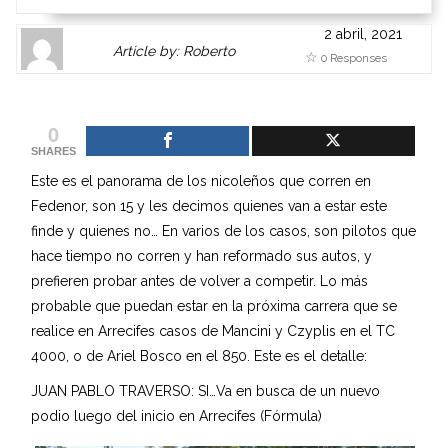
2 abril, 2021
Author
Authors
Article by: Roberto
0 Responses
Gravatar
link
is
to
shown
author
0
here.
website
SHARES
Clickable
or
Este es el panorama de los nicoleños que corren en
link
other
Fedenor, son 15 y les decimos quienes van a estar este
to
works.
finde y quienes no… En varios de los casos, son pilotos que
Author
admin
hace tiempo no corren y han reformado sus autos, y
page.
prefieren probar antes de volver a competir. Lo más
probable que puedan estar en la próxima carrera que se
realice en Arrecifes casos de Mancini y Czyplis en el TC
4000, o de Ariel Bosco en el 850. Este es el detalle:
JUAN PABLO TRAVERSO: SI…Va en busca de un nuevo
podio luego del inicio en Arrecifes (Fórmula)