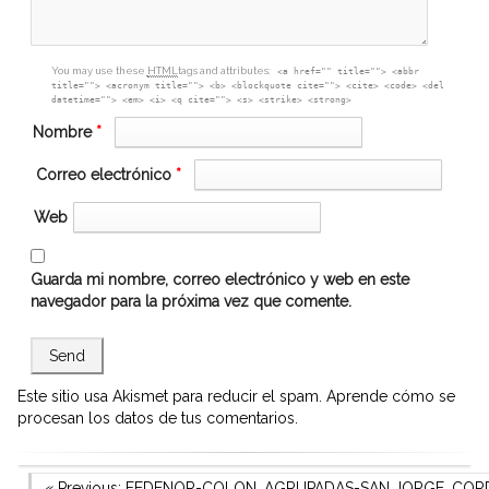
You may use these
HTML
tags and attributes:
<a href="" title=""> <abbr
title=""> <acronym title=""> <b> <blockquote cite=""> <cite> <code> <del
datetime=""> <em> <i> <q cite=""> <s> <strike> <strong>
Nombre
*
Correo electrónico
*
Web
Guarda mi nombre, correo electrónico y web en este
navegador para la próxima vez que comente.
Este sitio usa Akismet para reducir el spam.
Aprende cómo se
procesan los datos de tus comentarios.
Previous Post
« Previous:
FEDENOR-COLON, AGRUPADAS-SAN JORGE, CORD