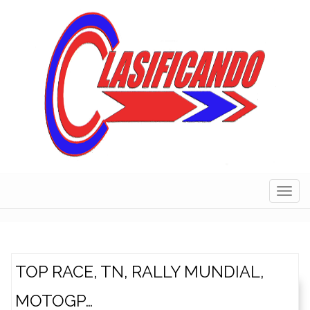
Skip
to
content
Navig
TOP RACE, TN, RALLY MUNDIAL,
MOTOGP…