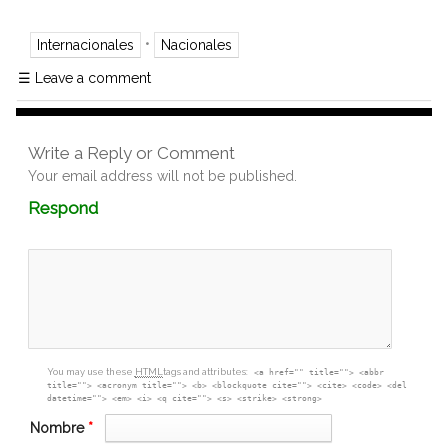
•
Internacionales
Nacionales
☰
Leave a comment
Write a Reply or Comment
Your email address will not be published.
Comment
Respond
textarea
box
You may use these
HTML
tags and attributes:
<a href="" title=""> <abbr
title=""> <acronym title=""> <b> <blockquote cite=""> <cite> <code> <del
datetime=""> <em> <i> <q cite=""> <s> <strike> <strong>
Nombre
*