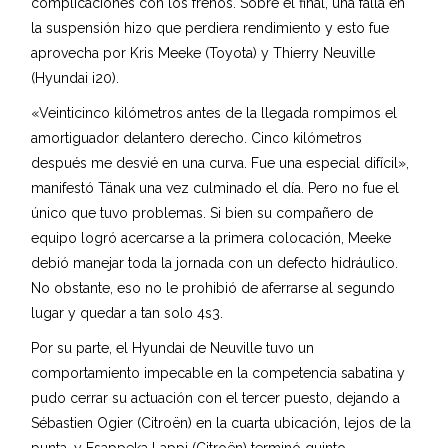
complicaciones con los frenos. Sobre el final, una falla en
la suspensión hizo que perdiera rendimiento y esto fue
aprovecha por Kris Meeke (Toyota) y Thierry Neuville
(Hyundai i20).
«Veinticinco kilómetros antes de la llegada rompimos el
amortiguador delantero derecho. Cinco kilómetros
después me desvié en una curva. Fue una especial difícil»,
manifestó Tänak una vez culminado el día. Pero no fue el
único que tuvo problemas. Si bien su compañero de
equipo logró acercarse a la primera colocación, Meeke
debió manejar toda la jornada con un defecto hidráulico.
No obstante, eso no le prohibió de aferrarse al segundo
lugar y quedar a tan solo 4s3.
Por su parte, el Hyundai de Neuville tuvo un
comportamiento impecable en la competencia sabatina y
pudo cerrar su actuación con el tercer puesto, dejando a
Sébastien Ogier (Citroën) en la cuarta ubicación, lejos de la
punta, y Esappeka Lappi (Citroën) terminó quinto.