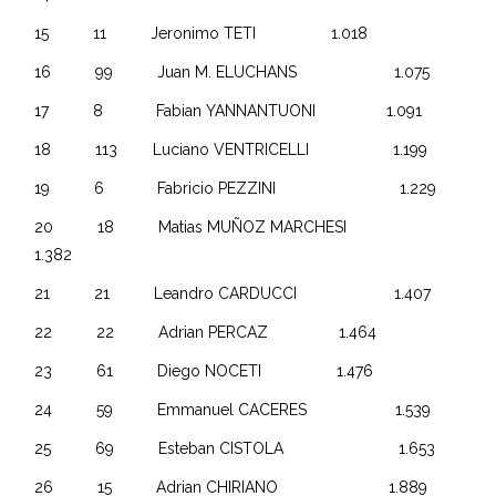
15 11 Jeronimo TETI 1.018
16 99 Juan M. ELUCHANS 1.075
17 8 Fabian YANNANTUONI 1.091
18 113 Luciano VENTRICELLI 1.199
19 6 Fabricio PEZZINI 1.229
20 18 Matias MUÑOZ MARCHESI
1.382
21 21 Leandro CARDUCCI 1.407
22 22 Adrian PERCAZ 1.464
23 61 Diego NOCETI 1.476
24 59 Emmanuel CACERES 1.539
25 69 Esteban CISTOLA 1.653
26 15 Adrian CHIRIANO 1.889