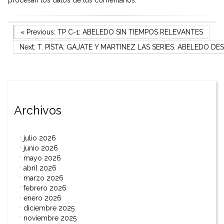
procesan los datos de tus comentarios.
Navegación
Previous Post
« Previous:
TP C-1: ABELEDO SIN TIEMPOS RELEVANTES
Next Post
Next:
T. PISTA: GAJATE Y MARTINEZ LAS SERIES. ABELEDO DE
de
entradas
Archivos
julio 2026
junio 2026
mayo 2026
abril 2026
marzo 2026
febrero 2026
enero 2026
diciembre 2025
noviembre 2025