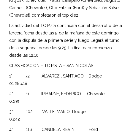
Krujoski (Chevrolet), Matías Canapino (Chevrolet), Augusto
Carinelli (Chevrolet), Otto Fritzler (Ford) y Sebastián Salse
(Chevrolet) completaron el top diez.
La actividad del TC Pista continuará con el desarrollo de la
tercera fecha desde las 9 de la mañana de este domingo,
con la disputa de la primera serie y luego llegará el turno
de la segunda, desde las 9.25. La final dará comienzo
desde las 12.10.
CLASIFICACIÓN – TC PISTA – SAN NICOLÁS
1° 72 ÁLVAREZ , SANTIAGO Dodge
01:28.418
2° 11 IRIBARNE, FEDERICO Chevrolet
0.199
3° 102 VALLE, MARIO Dodge
0.242
4° 116 CANDELA, KEVIN Ford