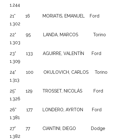
1.244
21° 16 MORIATIS, EMANUEL Ford
1.302
22° 95 LANDA, MARCOS Torino
1.303
23° 133 AGUIRRE, VALENTÍN Ford
1.309
24° 100 OKULOVICH, CARLOS Torino
1.313
25° 129 TROSSET, NICOLÁS Ford
1.326
26° 177 LONDERO, AYRTON Ford
1.381
27° 77 CIANTINI, DIEGO Dodge
1.382