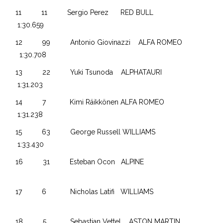
11 11 Sergio Perez RED BULL
1:30.659
12 99 Antonio Giovinazzi ALFA ROMEO
1:30.708
13 22 Yuki Tsunoda ALPHATAURI
1:31.203
14 7 Kimi Räikkönen ALFA ROMEO
1:31.238
15 63 George Russell WILLIAMS
1:33.430
16 31 Esteban Ocon ALPINE
17 6 Nicholas Latifi WILLIAMS
18 5 Sebastian Vettel ASTON MARTIN