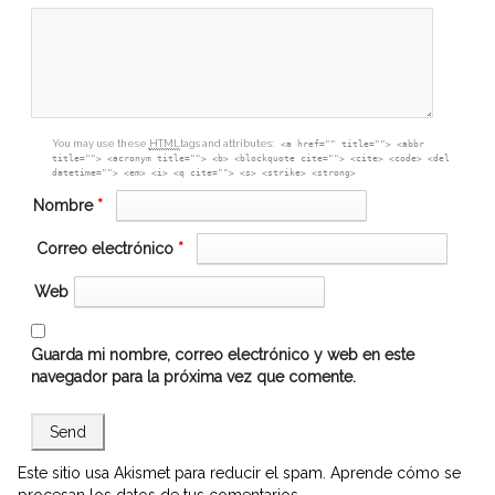
box
You may use these
HTML
tags and attributes:
<a href="" title=""> <abbr
title=""> <acronym title=""> <b> <blockquote cite=""> <cite> <code> <del
datetime=""> <em> <i> <q cite=""> <s> <strike> <strong>
Nombre
*
Correo electrónico
*
Web
Guarda mi nombre, correo electrónico y web en este
navegador para la próxima vez que comente.
Este sitio usa Akismet para reducir el spam.
Aprende cómo se