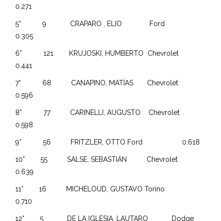
0.271
5° 9 CRAPARO , ELIO Ford
0.305
6° 121 KRUJOSKI, HUMBERTO Chevrolet
0.441
7° 68 CANAPINO, MATÍAS Chevrolet
0.596
8° 77 CARINELLI, AUGUSTO Chevrolet
0.598
9° 56 FRITZLER, OTTO Ford 0.618
10° 55 SALSE, SEBASTIÁN Chevrolet
0.639
11° 16 MICHELOUD, GUSTAVO Torino
0.710
12° 5 DE LA IGLESIA, LAUTARO Dodge