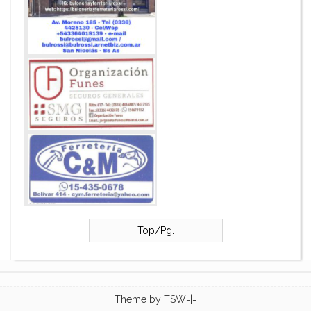
Top/Pg.
Theme by
TSW=|=