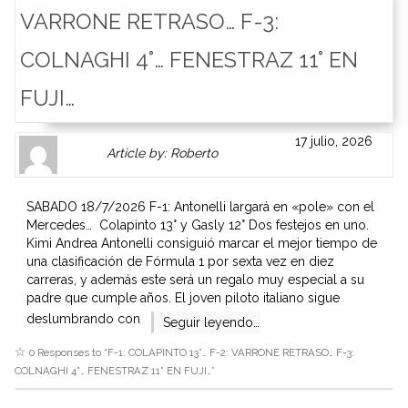
VARRONE RETRASO… F-3:
COLNAGHI 4°… FENESTRAZ 11° EN
FUJI…
Author
Authors
17 julio, 2026
Article by: Roberto
Gravatar
link
is
to
shown
author
SABADO 18/7/2026 F-1: Antonelli largará en «pole» con el
here.
website
Mercedes… Colapinto 13° y Gasly 12° Dos festejos en uno.
Clickable
or
Kimi Andrea Antonelli consiguió marcar el mejor tiempo de
link
other
una clasificación de Fórmula 1 por sexta vez en diez
to
works.
carreras, y además este será un regalo muy especial a su
Author
admin
padre que cumple años. El joven piloto italiano sigue
page.
deslumbrando con
Seguir leyendo…
0 Responses to “
F-1: COLAPINTO 13°… F-2: VARRONE RETRASO… F-3:
COLNAGHI 4°… FENESTRAZ 11° EN FUJI…
”