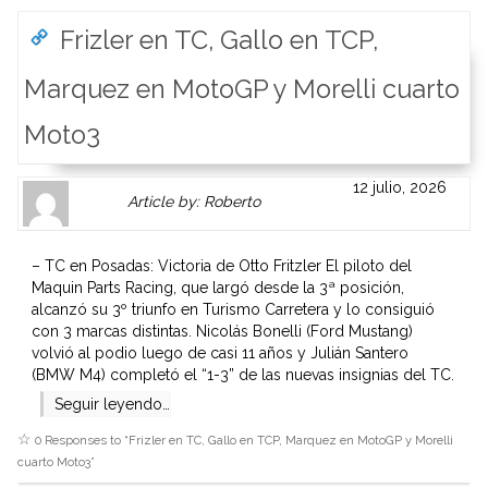
Frizler en TC, Gallo en TCP,
Marquez en MotoGP y Morelli cuarto
Moto3
Author
Authors
12 julio, 2026
Article by: Roberto
Gravatar
link
is
to
shown
author
– TC en Posadas: Victoria de Otto Fritzler El piloto del
here.
website
Maquin Parts Racing, que largó desde la 3ª posición,
Clickable
or
alcanzó su 3º triunfo en Turismo Carretera y lo consiguió
link
other
con 3 marcas distintas. Nicolás Bonelli (Ford Mustang)
to
works.
volvió al podio luego de casi 11 años y Julián Santero
Author
admin
(BMW M4) completó el “1-3” de las nuevas insignias del TC.
page.
Seguir leyendo…
0 Responses to “
Frizler en TC, Gallo en TCP, Marquez en MotoGP y Morelli
cuarto Moto3
”