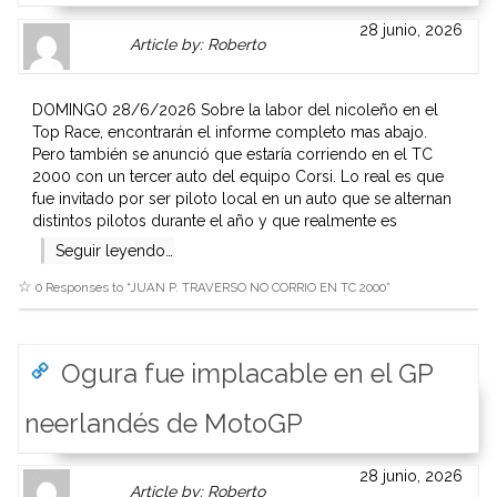
Author
Authors
28 junio, 2026
Article by: Roberto
Gravatar
link
is
to
shown
author
DOMINGO 28/6/2026 Sobre la labor del nicoleño en el
here.
website
Top Race, encontrarán el informe completo mas abajo.
Clickable
or
Pero también se anunció que estaría corriendo en el TC
link
other
2000 con un tercer auto del equipo Corsi. Lo real es que
to
works.
fue invitado por ser piloto local en un auto que se alternan
Author
admin
distintos pilotos durante el año y que realmente es
page.
Seguir leyendo…
0 Responses to “
JUAN P. TRAVERSO NO CORRIO EN TC 2000
”
Ogura fue implacable en el GP
neerlandés de MotoGP
Author
Authors
28 junio, 2026
Article by: Roberto