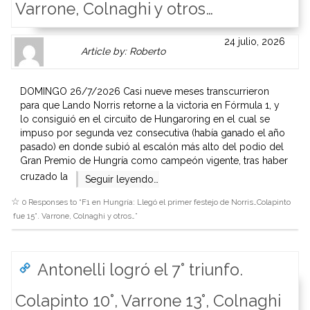
Varrone, Colnaghi y otros…
Author
Authors
24 julio, 2026
Article by: Roberto
Gravatar
link
is
to
shown
author
DOMINGO 26/7/2026 Casi nueve meses transcurrieron
here.
website
para que Lando Norris retorne a la victoria en Fórmula 1, y
Clickable
or
lo consiguió en el circuito de Hungaroring en el cual se
link
other
impuso por segunda vez consecutiva (había ganado el año
to
works.
pasado) en donde subió al escalón más alto del podio del
Author
admin
Gran Premio de Hungría como campeón vigente, tras haber
page.
cruzado la
Seguir leyendo…
0 Responses to “
F1 en Hungría: Llegó el primer festejo de Norris…Colapinto
fue 15°. Varrone, Colnaghi y otros…
”
Antonelli logró el 7° triunfo.
Colapinto 10°, Varrone 13°, Colnaghi