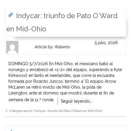
Indycar: triunfo de Pato O´Ward
en Mid-Ohio
Author
Authors
5 julio, 2026
Article by: Roberto
Gravatar
link
is
to
shown
author
DOMINGO 5/7/2026 En Mid-Ohio, el mexicano batió al
here.
website
noruego y encabezó el «1-2» del equipo, superando a Kyle
Clickable
or
Kirkwood; en tanto el neerlandés, que corre la escuadra
link
other
formada por Ricardo Juncos, terminó 4° El equipo Arrow
to
works.
McLaren se retiró invicto de Mid-Ohio, la pista de
Author
admin
Lexington, ante el dominio que mostró durante el fin de
page.
semana de la 11.ª ronda
Seguir leyendo…
0 Responses to “
Indycar: triunfo de Pato O´Ward en Mid-Ohio
”