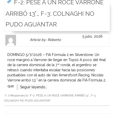
F-2: PESE A UN ROCE VARRONE
ARRIBÓ 13°… F-3: COLNAGHI NO
PUDO AGUANTAR
Author
Authors
5 julio, 2026
Article by: Roberto
Gravatar
link
is
to
shown
author
DOMINGO 5/7/2026 – FIA Fórmula 2 en Silverstone: Un
here.
website
roce marginó a Varrone de llegar en Top10 A poco del final
Clickable
or
de la carrera dominical de la 7.ª ronda, el argentino se
link
other
retrasó cuando intentaba escalar hacia las posiciones
to
works.
puntuables con el auto de Van Amersfoort Racing. Nicolás
Author
admin
Varrone arribó 13.° en la carrera dominical de FIA Fórmula 2,
page.
que
Seguir leyendo…
0 Responses to “
F-2: PESE A UN ROCE VARRONE ARRIBÓ 13°… F-3:
COLNAGHI NO PUDO AGUANTAR
”