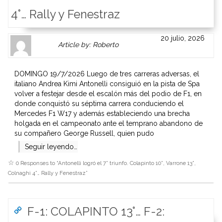
4°… Rally y Fenestraz
Author
Authors
20 julio, 2026
Article by: Roberto
Gravatar
link
is
to
shown
author
DOMINGO 19/7/2026 Luego de tres carreras adversas, el
here.
website
italiano Andrea Kimi Antonelli consiguió en la pista de Spa
Clickable
or
volver a festejar desde el escalón más del podio de F1, en
link
other
donde conquistó su séptima carrera conduciendo el
to
works.
Mercedes F1 W17 y además estableciendo una brecha
Author
admin
holgada en el campeonato ante el temprano abandono de
page.
su compañero George Russell, quien pudo
Seguir leyendo…
0 Responses to “
Antonelli logró el 7° triunfo. Colapinto 10°, Varrone 13°,
Colnaghi 4°… Rally y Fenestraz
”
F-1: COLAPINTO 13°… F-2: