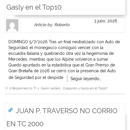
Gasly en el Top10
Author
Authors
3 julio, 2026
Article by: Roberto
Gravatar
link
is
to
shown
author
DOMINGO 5/7/2026 Tras un final neutralizado con Auto de
here.
website
Seguridad, el monegasco consiguió vencer con la
Clickable
or
escuadra italiana y quebrando otra vez la hegemonía de
link
other
Mercedes, mientras que los Alpine volvieron a sumar
to
works.
Quedó apuntado en la estadística que el Gran Premio de
Author
admin
Gran Bretaña de 2026 se cerró con la presencia del Auto
page.
de Seguridad por el despiste
Seguir leyendo…
0 Responses to “
F-1: Ganó Leclerc… Colapinto y Gasly en el Top10
”
JUAN P. TRAVERSO NO CORRIO
EN TC 2000