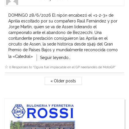
Gravatar
link
is
to
shown
author
DOMINGO 28/6/2026 El nipón encabezó el «1-2-3» de
here.
website
Aprilia escoltado por su compañero Raúl Fernández y por
Clickable
or
Jorge Martín, quien se va de Assen liderando el
link
other
campeonato ante el abandono de Bezzecchi. Una
to
works.
contundente prestación consiguieron las Aprilia en el
Author
admin
circuito de Assen, la sede histórica desde 1949 del Gran
page.
Premio de Países Bajos y mundialmente reconocida como
la «Catedral»
Seguir leyendo…
0 Responses to “
Ogura fue implacable en el GP neerlandés de MotoGP
”
« Older posts