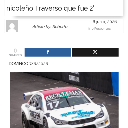
nicoleño Traverso que fue 2°
6 junio, 2026
Author
Authors
Article by: Roberto
0 Responses
Gravatar
link
is
to
shown
author
0
here.
website
SHARES
Clickable
or
DOMINGO 7/6/2026
link
other
to
works.
Author
admin
page.