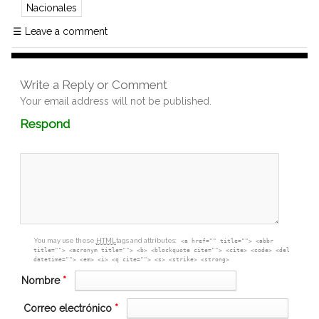
Nacionales
☰
Leave a comment
Write a Reply or Comment
Your email address will not be published.
Comment
Respond
textarea
box
You may use these
HTML
tags and attributes:
<a href="" title=""> <abbr
title=""> <acronym title=""> <b> <blockquote cite=""> <cite> <code> <del
datetime=""> <em> <i> <q cite=""> <s> <strike> <strong>
Nombre
*
Correo electrónico
*