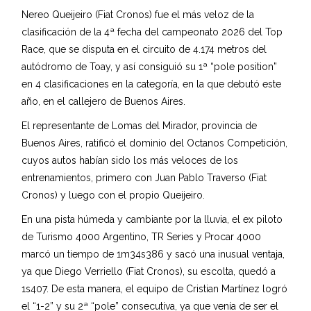
Nereo Queijeiro (Fiat Cronos) fue el más veloz de la
clasificación de la 4ª fecha del campeonato 2026 del Top
Race, que se disputa en el circuito de 4.174 metros del
autódromo de Toay, y así consiguió su 1ª “pole position”
en 4 clasificaciones en la categoría, en la que debutó este
año, en el callejero de Buenos Aires.
El representante de Lomas del Mirador, provincia de
Buenos Aires, ratificó el dominio del Octanos Competición,
cuyos autos habían sido los más veloces de los
entrenamientos, primero con Juan Pablo Traverso (Fiat
Cronos) y luego con el propio Queijeiro.
En una pista húmeda y cambiante por la lluvia, el ex piloto
de Turismo 4000 Argentino, TR Series y Procar 4000
marcó un tiempo de 1m34s386 y sacó una inusual ventaja,
ya que Diego Verriello (Fiat Cronos), su escolta, quedó a
1s407. De esta manera, el equipo de Cristian Martínez logró
el “1-2” y su 2ª “pole” consecutiva, ya que venía de ser el