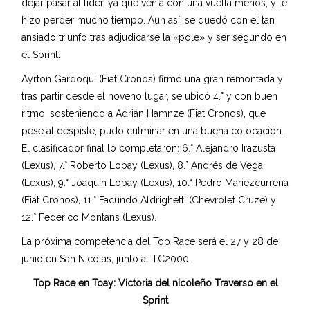
dejar pasar al líder, ya que venía con una vuelta menos, y le
hizo perder mucho tiempo. Aun así, se quedó con el tan
ansiado triunfo tras adjudicarse la «pole» y ser segundo en
el Sprint.
Ayrton Gardoqui (Fiat Cronos) firmó una gran remontada y
tras partir desde el noveno lugar, se ubicó 4.° y con buen
ritmo, sosteniendo a Adrián Hamnze (Fiat Cronos), que
pese al despiste, pudo culminar en una buena colocación.
El clasificador final lo completaron: 6.° Alejandro Irazusta
(Lexus), 7.° Roberto Lobay (Lexus), 8.° Andrés de Vega
(Lexus), 9.° Joaquín Lobay (Lexus), 10.° Pedro Mariezcurrena
(Fiat Cronos), 11.° Facundo Aldrighetti (Chevrolet Cruze) y
12.° Federico Montans (Lexus).
La próxima competencia del Top Race será el 27 y 28 de
junio en San Nicolás, junto al TC2000.
Top Race en Toay: Victoria del nicoleño Traverso en el
Sprint