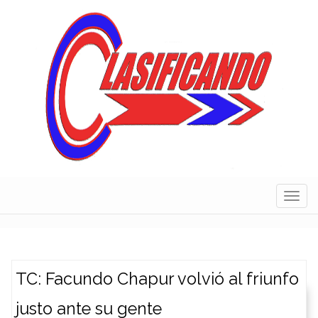
Skip
to
content
Navig
TC: Facundo Chapur volvió al friunfo
justo ante su gente