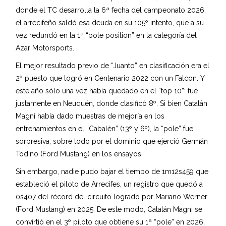
donde el TC desarrolla la 6ª fecha del campeonato 2026,
el arrecifeño saldó esa deuda en su 105º intento, que a su
vez redundó en la 1ª “pole position” en la categoría del
Azar Motorsports.
El mejor resultado previo de “Juanto” en clasificación era el
2º puesto que logró en Centenario 2022 con un Falcon. Y
este año sólo una vez había quedado en el “top 10”: fue
justamente en Neuquén, donde clasificó 8º. Si bien Catalán
Magni había dado muestras de mejoría en los
entrenamientos en el “Cabalén” (13º y 6º), la “pole” fue
sorpresiva, sobre todo por el dominio que ejerció Germán
Todino (Ford Mustang) en los ensayos.
Sin embargo, nadie pudo bajar el tiempo de 1m12s459 que
estableció el piloto de Arrecifes, un registro que quedó a
0s407 del récord del circuito logrado por Mariano Werner
(Ford Mustang) en 2025. De este modo, Catalán Magni se
convirtió en el 3º piloto que obtiene su 1ª “pole” en 2026,