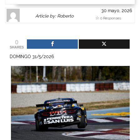
30 mayo, 2026
Author
Authors
Article by: Roberto
0 Responses
Gravatar
link
is
to
shown
author
0
here.
website
SHARES
Clickable
or
DOMINGO 31/5/2026
link
other
to
works.
Author
admin
page.