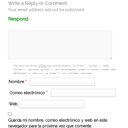
Write a Reply or Comment
Your email address will not be published.
Comment
Respond
textarea
box
You may use these
HTML
tags and attributes:
<a href="" title=""> <abbr
title=""> <acronym title=""> <b> <blockquote cite=""> <cite> <code> <del
datetime=""> <em> <i> <q cite=""> <s> <strike> <strong>
Nombre
*
Correo electrónico
*
Web
Guarda mi nombre, correo electrónico y web en este
navegador para la próxima vez que comente.