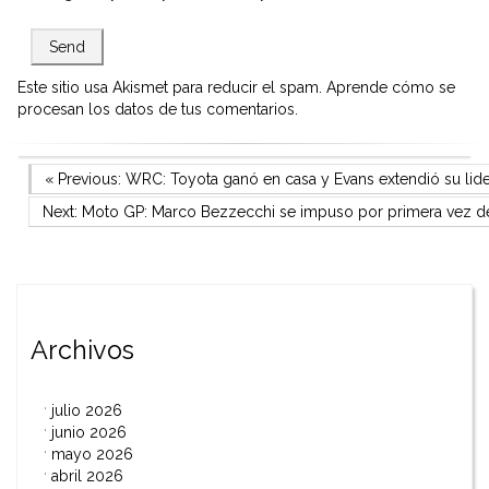
Este sitio usa Akismet para reducir el spam.
Aprende cómo se
procesan los datos de tus comentarios.
Navegación
Previous Post
« Previous:
WRC: Toyota ganó en casa y Evans extendió su lid
Next Post
Next:
Moto GP: Marco Bezzecchi se impuso por primera vez de
de
entradas
Archivos
julio 2026
junio 2026
mayo 2026
abril 2026