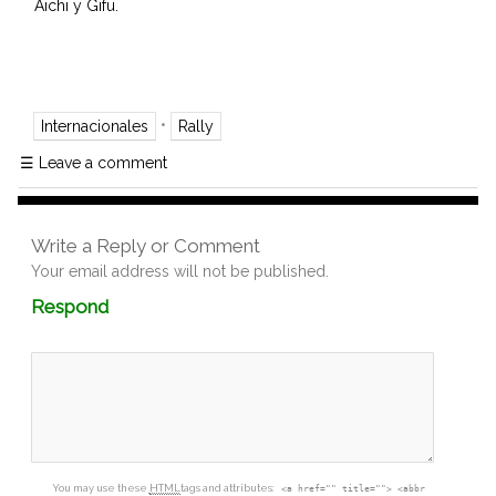
Aichi y Gifu.
•
Internacionales
Rally
☰
Leave a comment
Write a Reply or Comment
Your email address will not be published.
Comment
Respond
textarea
box
You may use these
HTML
tags and attributes:
<a href="" title=""> <abbr