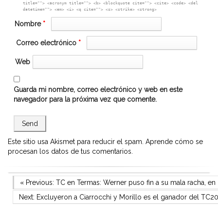
title=""> <acronym title=""> <b> <blockquote cite=""> <cite> <code> <del
datetime=""> <em> <i> <q cite=""> <s> <strike> <strong>
Nombre
*
Correo electrónico
*
Web
Guarda mi nombre, correo electrónico y web en este
navegador para la próxima vez que comente.
Este sitio usa Akismet para reducir el spam.
Aprende cómo se
procesan los datos de tus comentarios.
Navegación
Previous Post
« Previous:
TC en Termas: Werner puso fin a su mala racha, en o
Next Post
Next:
Excluyeron a Ciarrocchi y Morillo es el ganador del TC
de