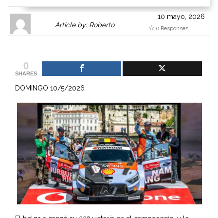
10 mayo, 2026
Author
Authors
Article by: Roberto
0 Responses
Gravatar
link
is
to
shown
author
0
here.
website
SHARES
Clickable
or
DOMINGO 10/5/2026
link
other
to
works.
Author
admin
page.