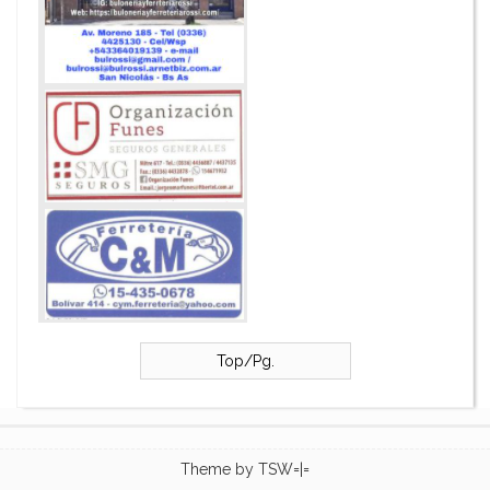
Top/Pg.
Theme by
TSW=|=