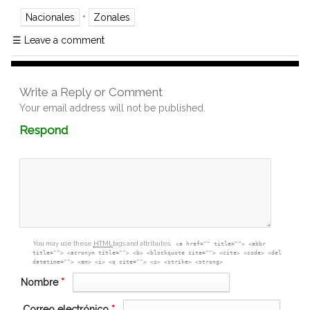
•
Nacionales
Zonales
☰
Leave a comment
Write a Reply or Comment
Your email address will not be published.
Comment
Respond
textarea
box
You may use these
HTML
tags and attributes:
<a href="" title=""> <abbr
title=""> <acronym title=""> <b> <blockquote cite=""> <cite> <code> <del
datetime=""> <em> <i> <q cite=""> <s> <strike> <strong>
Nombre
*
Correo electrónico
*