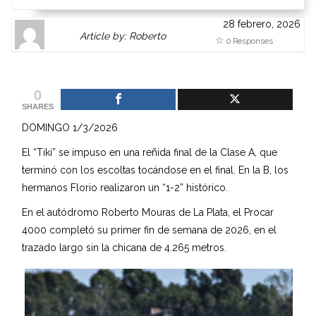
28 febrero, 2026
Author
Authors
Article by: Roberto
0 Responses
Gravatar
link
is
to
shown
author
0
here.
website
SHARES
Clickable
or
DOMINGO 1/3/2026
link
other
to
works.
El “Tiki” se impuso en una reñida final de la Clase A, que
Author
admin
terminó con los escoltas tocándose en el final. En la B, los
page.
hermanos Florio realizaron un “1-2” histórico.
En el autódromo Roberto Mouras de La Plata, el Procar
4000 completó su primer fin de semana de 2026, en el
trazado largo sin la chicana de 4.265 metros.