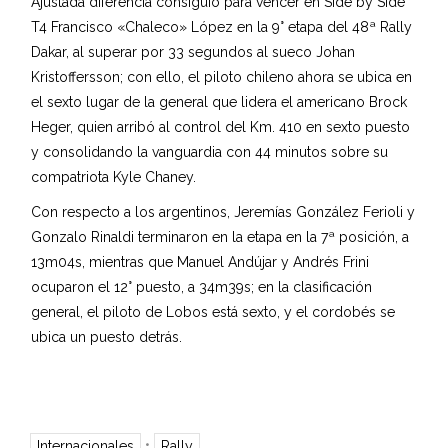
Ajustada diferencia consiguió para vencer en Side by Side
T4 Francisco «Chaleco» López en la 9° etapa del 48ª Rally
Dakar, al superar por 33 segundos al sueco Johan
Kristoffersson; con ello, el piloto chileno ahora se ubica en
el sexto lugar de la general que lidera el americano Brock
Heger, quien arribó al control del Km. 410 en sexto puesto
y consolidando la vanguardia con 44 minutos sobre su
compatriota Kyle Chaney.
Con respecto a los argentinos, Jeremías González Ferioli y
Gonzalo Rinaldi terminaron en la etapa en la 7ª posición, a
13m04s, mientras que Manuel Andújar y Andrés Frini
ocuparon el 12° puesto, a 34m39s; en la clasificación
general, el piloto de Lobos está sexto, y el cordobés se
ubica un puesto detrás.
•
Internacionales
Rally