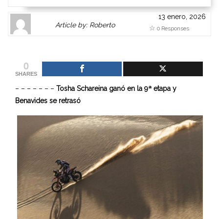
13 enero, 2026
Author
Authors
Article by: Roberto
0 Responses
Gravatar
link
is
to
shown
author
0
here.
website
SHARES
Clickable
or
– – – – – – –
Tosha Schareina ganó en la 9ª etapa y
link
other
Benavides se retrasó
to
works.
Author
admin
page.