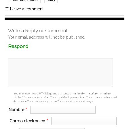
☰
Leave a comment
Write a Reply or Comment
Your email address will not be published.
Comment
Respond
textarea
box
You may use these
HTML
tags and attributes:
<a href="" title=""> <abbr
title=""> <acronym title=""> <b> <blockquote cite=""> <cite> <code> <del
datetime=""> <em> <i> <q cite=""> <s> <strike> <strong>
Nombre
*
Correo electrónico
*