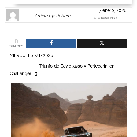
7 enero, 2026
Author
Authors
Article by: Roberto
0 Responses
Gravatar
link
is
to
shown
author
0
here.
website
SHARES
Clickable
or
MIERCOLES 7/1/2026
link
other
to
works.
– – – – – – – –
Triunfo de Cavigliasso y Pertegarini en
Author
admin
Challenger T3
page.