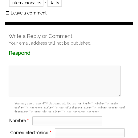
•
Internacionales
Rally
☰
Leave a comment
Write a Reply or Comment
Your email address will not be published.
Comment
Respond
textarea
box
You may use these
HTML
tags and attributes:
<a href="" title=""> <abbr
title=""> <acronym title=""> <b> <blockquote cite=""> <cite> <code> <del
datetime=""> <em> <i> <q cite=""> <s> <strike> <strong>
Nombre
*
Correo electrónico
*