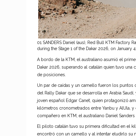
01 SANDERS Daniel (aus), Red Bull KTM Factory Ra
during the Stage 1 of the Dakar 2026, on January 
A bordo de la KTM, el australiano asumió el prime
Dakar 2026, superando al catalán quien tuvo una c
de posiciones.
Un par de caídas y un camello fueron los puntos 
del Rally Dakar que se desarrolla en Arabia Saudí
joven español Edgar Canet, quien protagonizó am
kilómetros cronometrados entre Yanbu y AlUla, y c
compañero en KTM, el australiano Daniel Sanders
El piloto catalán tuvo su primera dificultad en el 
encontró con un camello y al intentar eludirlo su