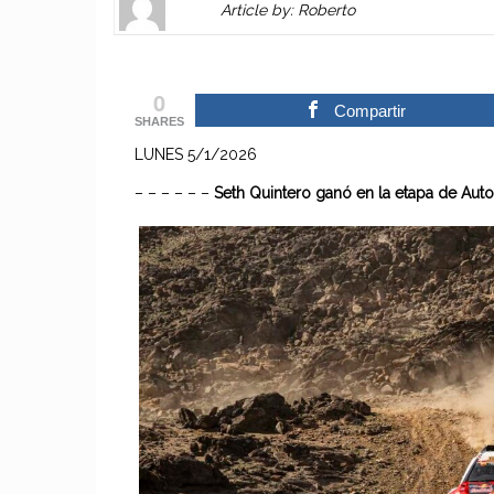
Article by: Roberto
Gravatar
link
is
to
shown
author
0
here.
website
Compartir
SHARES
Clickable
or
LUNES 5/1/2026
link
other
to
works.
– – – – – –
Seth Quintero ganó en la etapa de Autos
Author
admin
page.