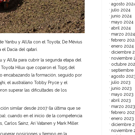
agosto 202
julio 2024
junio 2024
mayo 2024
abril 2024
marzo 2024
febrero 202
 de Yanbu y AlUla con el Toyota; De Mévius
enero 2024
el Dacia del qatarí.
diciembre 
noviembre 
 y AlUla para cubrir la segunda etapa del
octubre 20
s Toyota Hilux que coparon el Top5 del
septiembre
ero encabazando la formación, seguido por
agosto 202
julio 2023
jhi, el australiano Tobby Pryce y el
junio 2023
on superar las dificultades de los
mayo 2023
abril 2023
marzo 2023
ción similar desde 2007 (la última que se
febrero 202
oa), cuando en el inicio de la competencia
enero 2023
, Carlos Sainz, Ari Vatanen y Mark Miller.
diciembre 
noviembre 
cuperar posiciones y tiempo en la