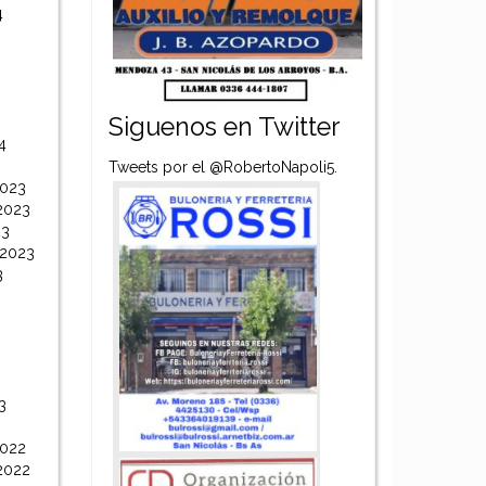
4
Siguenos en Twitter
4
Tweets por el @RobertoNapoli5.
2023
2023
23
 2023
3
3
2022
2022