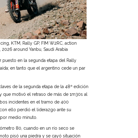
cing, KTM, Rally GP, FIM W2RC, action
4, 2026 around Yanbu, Saudi Arabia
r puesto en la segunda etapa del Rally
aída; en tanto que el argentino cede un par
claves de la segunda etapa de la 48ª edición
, y que motivó el retraso de más de 1m30s al
bos incidentes en el tramo de 400
on ello perdió el liderazgo ante su
 por medio minuto.
kilómetro 80, cuando en un río seco se
 moto pisó una piedra y se cayó situación