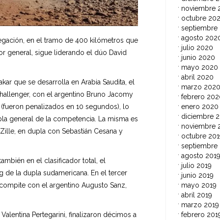
noviembre 
octubre 20
septiembre
agosto 202
egación, en el tramo de 400 kilómetros que
julio 2020
or general, sigue liderando el dúo David
junio 2020
mayo 2020
abril 2020
kar que se desarrolla en Arabia Saudita, el
marzo 202
Challenger, con el argentino Bruno Jacomy
febrero 202
(fueron penalizados en 10 segundos), lo
enero 2020
diciembre 2
tabla general de la competencia. La misma es
noviembre 
 Zille, en dupla con Sebastián Cesana y
octubre 201
septiembre
agosto 201
ambién en el clasificador total, el
julio 2019
 de la dupla sudamericana. En el tercer
junio 2019
 compite con el argentino Augusto Sanz,
mayo 2019
abril 2019
marzo 2019
lentina Pertegarini, finalizaron décimos a
febrero 201