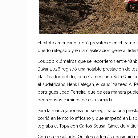
El piloto americano logró prevalecer en el tramo
quedó relegado y en la clasificación general lidera 
Los 400 kilómetros que se recorrieron entre Yanbu
Dakar 2026 registró una notable prestación de lo
clasificador del día, con el americano Seth Quint
el sudafricano Henk Lategan, el saudí Yazeed Al Ra
portugués Joao Ferreira, que de esa manera pudier
pedregosos caminos de esta jornada.
Para la marca japonesa no se registraba una presta
corrió en territorio africano y que empezó en Lisb
lograba el Top5 con Carlos Sousa, Giniel de Villiers
Con este resultado, Quintero además consiguió re