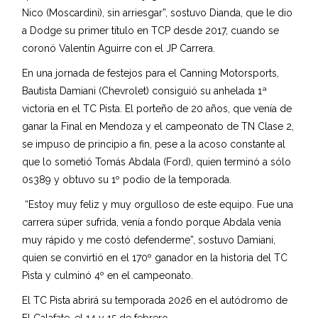
Nico (Moscardini), sin arriesgar”, sostuvo Dianda, que le dio
a Dodge su primer título en TCP desde 2017, cuando se
coronó Valentín Aguirre con el JP Carrera.
En una jornada de festejos para el Canning Motorsports,
Bautista Damiani (Chevrolet) consiguió su anhelada 1ª
victoria en el TC Pista. El porteño de 20 años, que venía de
ganar la Final en Mendoza y el campeonato de TN Clase 2,
se impuso de principio a fin, pese a la acoso constante al
que lo sometió Tomás Abdala (Ford), quien terminó a sólo
0s389 y obtuvo su 1º podio de la temporada.
“Estoy muy feliz y muy orgulloso de este equipo. Fue una
carrera súper sufrida, venía a fondo porque Abdala venía
muy rápido y me costó defenderme”, sostuvo Damiani,
quien se convirtió en el 170º ganador en la historia del TC
Pista y culminó 4º en el campeonato.
El TC Pista abrirá su temporada 2026 en el autódromo de
El Calafate, el 14 y 15 de febrero.