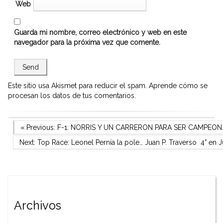
Web
Guarda mi nombre, correo electrónico y web en este
navegador para la próxima vez que comente.
Este sitio usa Akismet para reducir el spam.
Aprende cómo se
procesan los datos de tus comentarios.
Navegación
Previous Post
« Previous:
F-1: NORRIS Y UN CARRERON PARA SER CAMPEO
Next Post
Next:
Top Race: Leonel Pernía la pole… Juan P. Traverso 4° en J
de
entradas
Archivos