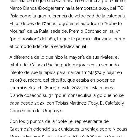
Más allá de lo que suceda mañana en la lucha por el título,
Marco Dianda (Dodge) termina la temporada 2025 del TC
Pista como la gran referencia de velocidad de la categoría.
El cordobés de 17 años logró en el autódromo “Roberto
Mouras” de La Plata, sede del Premio Coronación, su 5ª
“pole position” del año, lo que le permite afianzarse como
el cómodo líder de la estadística anual.
A diferencia de lo que hizo la mayoría de sus rivales, el
piloto del Galarza Racing pudo mejorar en su segundo
intento de vuelta rápida para marcar 1m24s524 y bajar en
0s348 el récord del circuito, que estaba en poder de
Jeremías Scialchi (Ford) desde 2024. De esta manera,
Dianda cosechó su 3ª “pole” consecutiva, algo que no se
daba desde 2023, con Tobías Martínez (Toay, El Calafate y
Concepción del Uruguay).
Con los 3 puntos de la “pole”, el representante de
Guatimozín extendió a 23 unidades la ventaja sobre Nicolás
Moscardini (Ford), que clasificó 8º a 0s835, en la Copa de