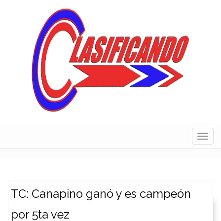
Skip
to
content
Navig
TC: Canapino ganó y es campeón
por 5ta vez