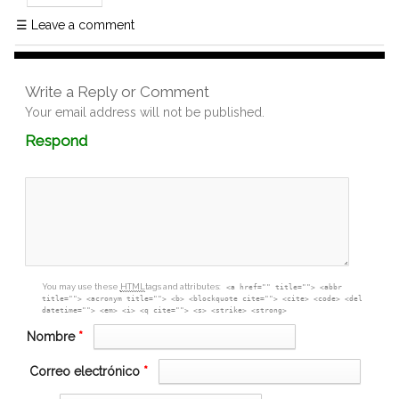
☰
Leave a comment
Write a Reply or Comment
Your email address will not be published.
Comment
Respond
textarea
box
You may use these
HTML
tags and attributes:
<a href="" title=""> <abbr
title=""> <acronym title=""> <b> <blockquote cite=""> <cite> <code> <del
datetime=""> <em> <i> <q cite=""> <s> <strike> <strong>
Nombre
*
Correo electrónico
*