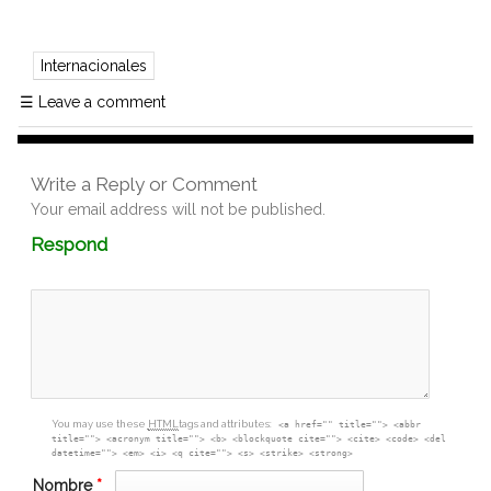
Internacionales
☰
Leave a comment
Write a Reply or Comment
Your email address will not be published.
Comment
Respond
textarea
box
You may use these
HTML
tags and attributes:
<a href="" title=""> <abbr
title=""> <acronym title=""> <b> <blockquote cite=""> <cite> <code> <del
datetime=""> <em> <i> <q cite=""> <s> <strike> <strong>
Nombre
*