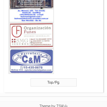
Top/Pg.
Theme by
TSW=|=