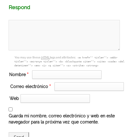
Comment
Respond
textarea
box
You may use these
HTML
tags and attributes:
<a href="" title=""> <abbr
title=""> <acronym title=""> <b> <blockquote cite=""> <cite> <code> <del
datetime=""> <em> <i> <q cite=""> <s> <strike> <strong>
Nombre
*
Correo electrónico
*
Web
Guarda mi nombre, correo electrónico y web en este
navegador para la próxima vez que comente.