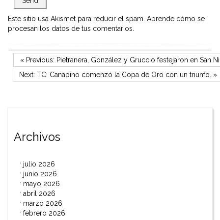
Este sitio usa Akismet para reducir el spam.
Aprende cómo se
procesan los datos de tus comentarios.
Navegación
Previous Post
« Previous:
Pietranera, González y Gruccio festejaron en San Ni
Next Post
Next:
TC: Canapino comenzó la Copa de Oro con un triunfo.
»
de
entradas
Archivos
julio 2026
junio 2026
mayo 2026
abril 2026
marzo 2026
febrero 2026