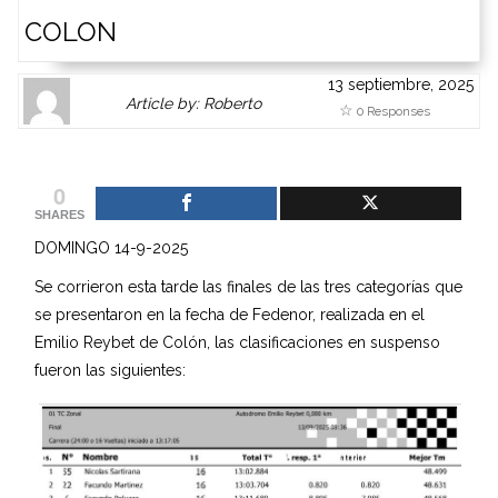
COLON
13 septiembre, 2025
Author
Authors
Article by: Roberto
0 Responses
Gravatar
link
is
to
shown
author
0
here.
website
SHARES
Clickable
or
DOMINGO 14-9-2025
link
other
to
works.
Se corrieron esta tarde las finales de las tres categorías que
Author
admin
se presentaron en la fecha de Fedenor, realizada en el
page.
Emilio Reybet de Colón, las clasificaciones en suspenso
fueron las siguientes: