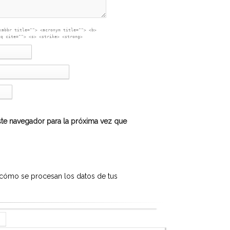
<abbr title=""> <acronym title=""> <b>
<q cite=""> <s> <strike> <strong>
te navegador para la próxima vez que
cómo se procesan los datos de tus