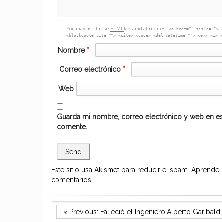
You may use these
HTML
tags and attributes:
<a href="" title=""> 
<blockquote cite=""> <cite> <code> <del datetime=""> <em> <i> 
Nombre
*
Correo electrónico
*
Web
Guarda mi nombre, correo electrónico y web en es
comente.
Este sitio usa Akismet para reducir el spam.
Aprende 
comentarios.
Navegación
Previous Post
« Previous:
Falleció el Ingeniero Alberto Garibaldi