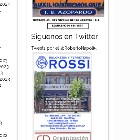
 2024
4
Siguenos en Twitter
4
Tweets por el @RobertoNapoli5.
2023
2023
23
 2023
3
3
2022