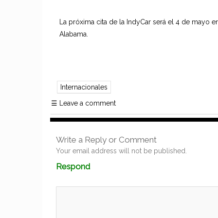
La próxima cita de la IndyCar será el 4 de mayo e
Alabama.
Internacionales
☰
Leave a comment
Write a Reply or Comment
Your email address will not be published.
Comment
Respond
textarea
box