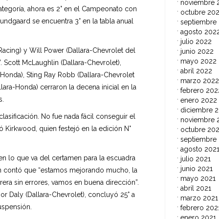
noviembre 
categoría, ahora es 2° en el Campeonato con
octubre 20
undgaard se encuentra 3° en la tabla anual
septiembre
agosto 202
julio 2022
acing) y Will Power (Dallara-Chevrolet del
junio 2022
mayo 2022
. Scott McLaughlin (Dallara-Chevrolet),
abril 2022
a-Honda), Sting Ray Robb (Dallara-Chevrolet
marzo 2022
lara-Honda) cerraron la decena inicial en la
febrero 202
s.
enero 2022
diciembre 2
lasificación. No fue nada fácil conseguir el
noviembre 
aló Kirkwood, quien festejó en la edición N°
octubre 202
septiembre
agosto 202
 en lo que va del certamen para la escuadra
julio 2021
junio 2021
en contó que “estamos mejorando mucho, la
mayo 2021
rrera sin errores, vamos en buena dirección”.
abril 2021
r Daly (Dallara-Chevrolet), concluyó 25° a
marzo 2021
uspensión.
febrero 202
enero 2021