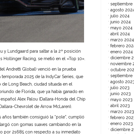
septiembre
agosto 202
julio 2024
junio 2024
mayo 2024
abril 2024
marzo 2024
febrero 202
u y Lundgaard para saltar a la 2ª posición
enero 2024
diciembre 
s Hollinger Racing, se metió en el «Top 10».
noviembre 
el Andretti Global) venció en la prueba
octubre 20
septiembre
a temporada 2025 de la IndyCar Series, que
agosto 202
ro de Long Beach, ciudad situada en el
julio 2023
 oriundo de Florida, que ya había ganado en
junio 2023
 español Alex Palou (Dallara-Honda del Chip
mayo 2023
abril 2023
(Dallara-Chevrolet de Arrow McLaren).
marzo 2023
s años también consiguió la “pole”, cumplió
febrero 202
enero 2023
o (largó con gomas suaves cambiando en la
diciembre 
so por 2s685 con respecto a su inmediato