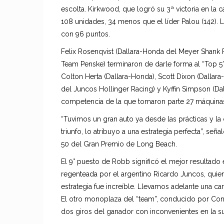
escolta. Kirkwood, que logró su 3ª victoria en la 
108 unidades, 34 menos que el líder Palou (142). L
con 96 puntos.
Felix Rosenqvist (Dallara-Honda del Meyer Shank R
Team Penske) terminaron de darle forma al “Top 5”
Colton Herta (Dallara-Honda), Scott Dixon (Dallar
del Juncos Hollinger Racing) y Kyffin Simpson (Dal
competencia de la que tomaron parte 27 máquina
“Tuvimos un gran auto ya desde las prácticas y la c
triunfo, lo atribuyo a una estrategia perfecta”, señ
50 del Gran Premio de Long Beach.
El 9° puesto de Robb significó el mejor resultado
regenteada por el argentino Ricardo Juncos, qui
estrategia fue increíble. Llevamos adelante una ca
El otro monoplaza del “team”, conducido por Cono
dos giros del ganador con inconvenientes en la s