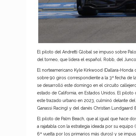
El piloto del Andretti Global se impuso sobre Palo
del torneo, que lidera el español. Robb, del Junco
El norteamericano Kyle Kirkwood (Dallara-Honda d
sobre 90 giros correspondiente a la 3ª fecha de l
se desarrolló este domingo en el circuito calleje
estado de California, en Estados Unidos. El piloto
este trazado urbano en 2023, culminó delante del
Ganassi Racing) y del danés Christian Lundgaard 
El piloto de Palm Beach, que al igual que hace do
a rajatabla con la estrategia ideada por su equip
6ª vuelta por los primarios más duros) y se impu