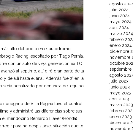
agosto 202
julio 2024
junio 2024
mayo 2024
abril 2024
marzo 2024
febrero 202
enero 2024
lón más alto del podio en el autódromo
diciembre 
brogio Racing, escoltado por Tiago Pernía.
noviembre 
octubre 20
orre con un auto de vieja generación ex TC
septiembre
vanzó al séptimo, allí giró gran parte de la
agosto 202
y de allí hasta el final. Además fue 2° en la
julio 2023
o sería penalizado por denuncia del equipo
junio 2023
mayo 2023
abril 2023
 rionegrino de Villa Regina tuvo el control
marzo 2023
febrero 202
tmo y administró las diferencias sobre sus
enero 2023
ca el mendocino Bernardo Llaver (Honda)
diciembre 
rregir para no despistarse, situación que lo
noviembre 