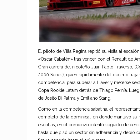
El piloto de Villa Regina repitió su visita al esca
«Oscar Cabalén» tras vencer con el Renault de Am
Gran carrera del nicoleño Juan Pablo Traverso, (C
2000 Series), quien rápidamente del décimo lugar a
competencia, para superar a Llaver y meterse sexto 
Copa Rookie Latam detrás de Thiago Pernía. Lueg
de Josito Di Palma y Emiliano Stang.
Como en la competencia sabatina, el representante
completo de la dominical, en donde mantuvo su ri
escoltas; en el comienzo intentó seguirlo de cer
hasta que pisó un sector sin adherencia y debió co