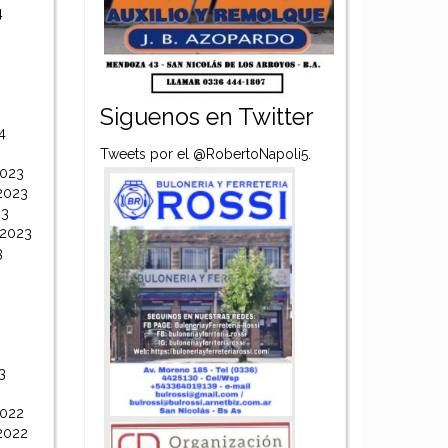
4
Siguenos en Twitter
4
Tweets por el @RobertoNapoli5.
2023
2023
23
 2023
3
3
2022
2022