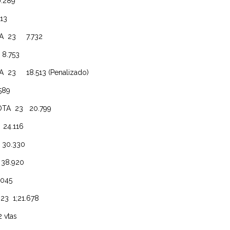
289
13
23 7.732
.753
18.513 (Penalizado)
89
A 23 20.799
4.116
0.330
8.920
045
 1;21.678
vtas