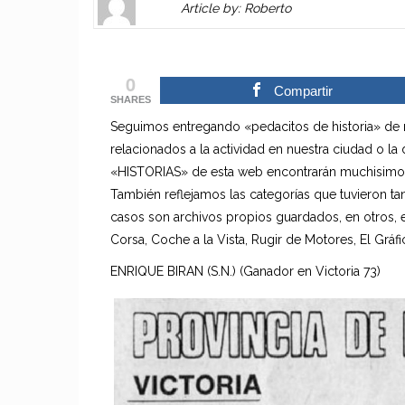
Article by: Roberto
Gravatar
link
is
to
shown
author
0
here.
website
Compartir
SHARES
Clickable
or
Seguimos entregando «pedacitos de historia» de 
link
other
relacionados a la actividad en nuestra ciudad o la
to
works.
«HISTORIAS» de esta web encontrarán muchisimos 
Author
admin
También reflejamos las categorías que tuvieron ta
page.
casos son archivos propios guardados, en otros, e
Corsa, Coche a la Vista, Rugir de Motores, El Gráfic
ENRIQUE BIRAN (S.N.) (Ganador en Victoria 73)