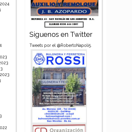
 2024
4
Siguenos en Twitter
4
Tweets por el @RobertoNapoli5.
2023
2023
23
 2023
3
3
2022