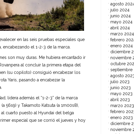
agosto 202
julio 2024
junio 2024
mayo 2024
abril 2024
marzo 2024
evalecer en las seis pruebas especiales que
febrero 202
enero 2024
na, encabezando el 1-2-3 de la marca.
diciembre 
ones son muy duras. Me hubiera encantado ir
noviembre 
octubre 20
 Rovanpera al concluir la primera etapa del
septiembre
unen (su copiloto) consiguió encabezar los
agosto 202
ta Yaris, pasando a encabezar la
julio 2023
a.
junio 2023
mayo 2023
ad, lidera además el “1-2-3” de la marca
abril 2023
 (a 56s9) y Takamoto Katsuta (a 1m00s8),
marzo 2023
febrero 202
 al cuarto puesto al Hyundai del belga
enero 2023
rimer especial que se corrió el jueves y hoy
diciembre 
noviembre 