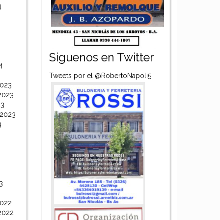
4
Siguenos en Twitter
4
Tweets por el @RobertoNapoli5.
2023
2023
23
 2023
3
3
2022
2022