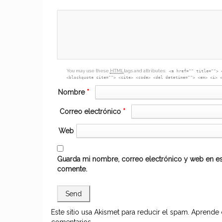
textarea
box
You may use these
HTML
tags and attributes:
<a href="" title=""> 
<blockquote cite=""> <cite> <code> <del datetime=""> <em> <i> 
Nombre
*
Correo electrónico
*
Web
Guarda mi nombre, correo electrónico y web en es
comente.
Este sitio usa Akismet para reducir el spam.
Aprende 