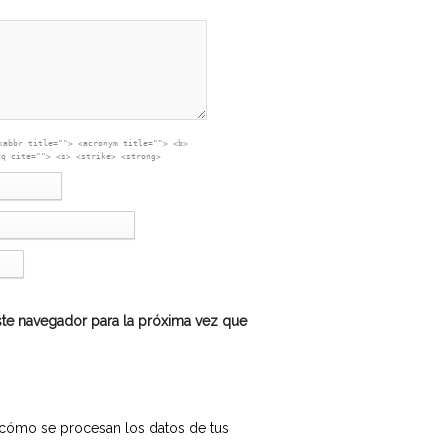
<abbr title=""> <acronym title=""> <b>
<q cite=""> <s> <strike> <strong>
te navegador para la próxima vez que
cómo se procesan los datos de tus