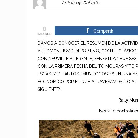
Article by: Roberto
Gravatar
link
is
to
shown
author
0
here.
website
Compartir
SHARES
Clickable
or
DAMOS A CONOCER EL RESUMEN DE LA ACTIVID
link
other
AUTOMOVILISMO DEPORTIVO, CON EL CLÀSICO
to
works.
CON NEUVILLE AL FRENTE, FENESTRAZ FUE SEX
Author
admin
CON LA PRIMERA FECHA DEL TC MOURAS Y TC 
page.
ESCASEZ DE AUTOS… MUY POCOS, 16 EN UNA Y 
ECONOMICO POR EL QUE ATRAVESAMOS. LO ACO
SIGUIENTE:
Rally Mun
Neuville controla 