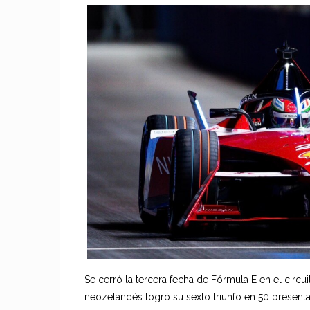
Se cerró la tercera fecha de Fórmula E en el circu
neozelandés logró su sexto triunfo en 50 presenta