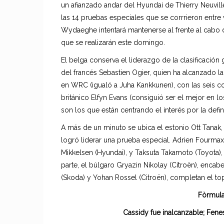
un afianzado andar del Hyundai de Thierry Neuvill
las 14 pruebas especiales que se corrrieron entre v
Wydaeghe intentará mantenerse al frente al cabo de
que se realizarán este domingo.
El belga conserva el liderazgo de la clasificación
del francés Sebastien Ogier, quien ha alcanzado l
en WRC (igualó a Juha Kankkunen), con las seis co
británico Elfyn Evans (consiguió ser el mejor en lo
son los que están centrando el interés por la defin
A más de un minuto se ubica el estonio Ott Tanak
logró liderar una prueba especial. Adrien Fourmax
Mikkelsen (Hyundai), y Taksuta Takamoto (Toyota), 
parte, el búlgaro Gryazin Nikolay (Citroën), enc
(Skoda) y Yohan Rossel (Citroën), completan el to
Fòrmula
Cassidy fue inalcanzable; Fene