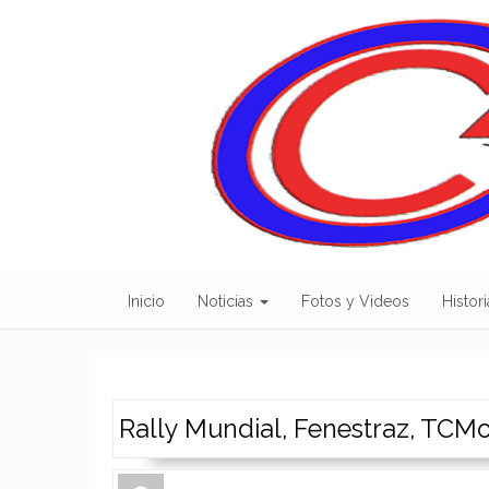
Skip
to
content
Inicio
Noticias
Fotos y Videos
Histori
Rally Mundial, Fenestraz, TCM
Author
Authors