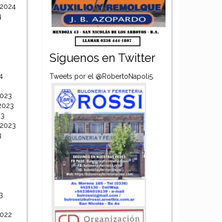
 2024
4
Siguenos en Twitter
4
Tweets por el @RobertoNapoli5.
2023
2023
23
 2023
3
3
2022