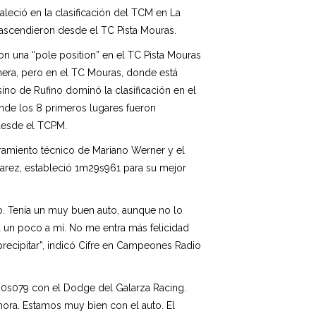
valeció en la clasificación del TCM en La
 ascendieron desde el TC Pista Mouras.
on una “pole position” en el TC Pista Mouras
ra, pero en el TC Mouras, donde está
sino de Rufino dominó la clasificación en el
onde los 8 primeros lugares fueron
desde el TCPM.
oramiento técnico de Mariano Werner y el
arez, estableció 1m29s961 para su mejor
lo. Tenía un muy buen auto, aunque no lo
 un poco a mí. No me entra más felicidad
precipitar”, indicó Cifre en Campeones Radio
lo 0s079 con el Dodge del Galarza Racing.
ora. Estamos muy bien con el auto. El