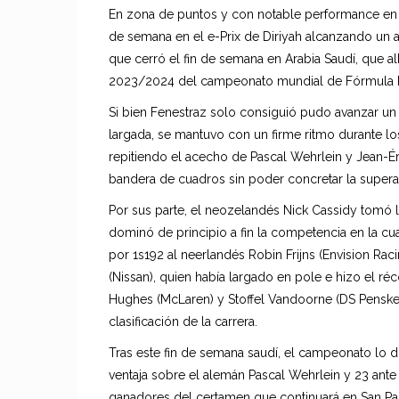
En zona de puntos y con notable performance en s
de semana en el e-Prix de Diriyah alcanzando un al
que cerró el fin de semana en Arabia Saudí, que a
2023/2024 del campeonato mundial de Fórmula 
Si bien Fenestraz solo consiguió pudo avanzar un
largada, se mantuvo con un firme ritmo durante los
repitiendo el acecho de Pascal Wehrlein y Jean-Éri
bandera de cuadros sin poder concretar la supera
Por sus parte, el neozelandés Nick Cassidy tomó l
dominó de principio a fin la competencia en la cu
por 1s192 al neerlandés Robin Frijns (Envision Rac
(Nissan), quien había largado en pole e hizo el réc
Hughes (McLaren) y Stoffel Vandoorne (DS Penske)
clasificación de la carrera.
Tras este fin de semana saudí, el campeonato lo 
ventaja sobre el alemán Pascal Wehrlein y 23 ant
ganadores del certamen que continuará en San Pablo