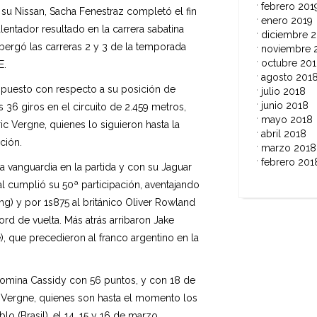
febrero 201
u Nissan, Sacha Fenestraz completó el fin
enero 2019
entador resultado en la carrera sabatina
diciembre 
lbergó las carreras 2 y 3 de la temporada
noviembre 
octubre 20
E.
agosto 201
 puesto con respecto a su posición de
julio 2018
junio 2018
 36 giros en el circuito de 2.459 metros,
mayo 2018
c Vergne, quienes lo siguieron hasta la
abril 2018
ción.
marzo 2018
febrero 201
a vanguardia en la partida y con su Jaguar
al cumplió su 50ª participación, aventajando
ing) y por 1s875 al británico Oliver Rowland
ord de vuelta. Más atrás arribaron Jake
, que precedieron al franco argentino en la
domina Cassidy con 56 puntos, y con 18 de
e Vergne, quienes son hasta el momento los
 (Brasil), el 14, 15 y 16 de marzo.