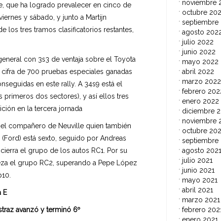
noviembre 
e, que ha logrado prevalecer en cinco de
octubre 20
iernes y sábado, y junto a Martijn
septiembre
 los tres tramos clasificatorios restantes,
agosto 202
julio 2022
junio 2022
 general con 3s3 de ventaja sobre el Toyota
mayo 2022
abril 2022
a cifra de 700 pruebas especiales ganadas
marzo 2022
nseguidas en este rally. A 34s9 está el
febrero 202
s primeros dos sectores), y así ellos tres
enero 2022
ición en la tercera jornada
diciembre 2
noviembre 
, el compañero de Neuville quien también
octubre 202
 (Ford) está sexto, seguido por Andreas
septiembre
agosto 202
cierra el grupo de los autos RC1. Por su
julio 2021
abeza el grupo RC2, superando a Pepe López
junio 2021
p10.
mayo 2021
abril 2021
 E
marzo 2021
febrero 202
straz avanzó y terminó 6º
enero 2021