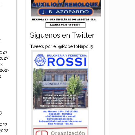
4
Siguenos en Twitter
4
Tweets por el @RobertoNapoli5.
2023
2023
23
 2023
3
3
2022
2022