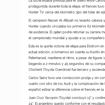
La lucha estaba prevista para el duelo entre Carl
protagonista durante toda la etapa, el francés t
Hunter T1+ cerca del kilómetro 390 del total de 458
El campeón Nasser Al-Attiyah no levantó cabeza y
Hunter cuando circulaba los primeros 62 kilómetr
de asistencia. El qatarí podrá retomar su carrera
el campeonato mundial y ayudar a su compañero 
Esta es la quinta victoria de etapa para Ekstrom en 
actual edición, si tomamos en cuenta su triunfo en
Peterhansel, mantiene el ritmo, a pesar de figurar 1
llegando a 2 minutos y 45 segundos de su compañe
Chicherit (Toyota Overdrive) fue tercero y asciende 
Carlos Sainz tuvo una conducción prolija y sin com
cuarto con otro de los Audi y la complicación de L
español estirar la diferencia sobre el francés en la
Juan Cruz Yacopini (Toyota) concluyó 13° y continú
24°. El argentino quedó conforme con el resultado