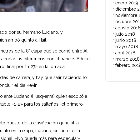
enero 2019
diciembre 
noviembre 
octubre 20
agosto 201
tado por su hermano Luciano, y
julio 2018
en arribó quinto a Hail.
junio 2018
mayo 2018
etros de la 8° etapa que se corrió entre Al
abril 2018
acortar las diferencias con el francés Adrien
marzo 2018
febrero 201
rol final por 1m27s en la jornada.
ías de carrera, y hay que salir haciendo lo
ncluir el día Kevin.
o ante Luciano (Husqvarna) quien escoltó a
ble «1-2» para los salteños -el primero-
to puesto de la clasificación general, a
nto en la etapa; Luciano, en tanto, está
visional. «No queda más para especular«,