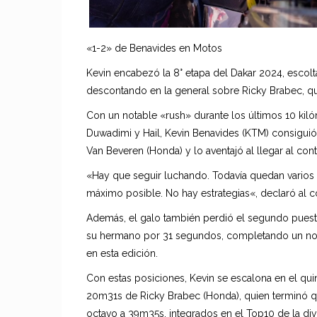
«1-2» de Benavides en Motos
Kevin encabezó la 8° etapa del Dakar 2024, escol
descontando en la general sobre Ricky Brabec, qui
Con un notable «rush» durante los últimos 10 kilóm
Duwadimi y Hail, Kevin Benavides (KTM) consiguió 
Van Beveren (Honda) y lo aventajó al llegar al cont
«Hay que seguir luchando. Todavía quedan varios d
máximo posible. No hay estrategias«, declaró al co
Además, el galo también perdió el segundo puest
su hermano por 31 segundos, completando un nota
en esta edición.
Con estas posiciones, Kevin se escalona en el quin
20m31s de Ricky Brabec (Honda), quien terminó qui
octavo a 39m35s, integrados en el Top10 de la di