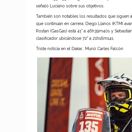
señaló Luciano sobre sus objetivos.
También son notables los resultados que siguen a
que continúan en carrera: Diego Llanos (KTM) avan
Rostan (GasGas) está 41° a 46h39m40s y Sebastiá
clasificador ubicándose 72° a 21h16m14s.
Triste noticia en el Dakar… Murió Carles Falcòn