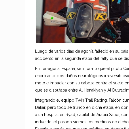
Luego de varios días de agonía falleció en su país
accidentó en la segunda etapa del rally que se dis
En Tarragona, España, se informó que el piloto Car
enero ante «los daños neurológicos irreversibles»
moto e impactar con su cabeza contra el suelo en
que se disputaba entre Al Henakiyah y Al Duwadim
Integrando el equipo Twin Trail Racing, Falcón cu
Dakar, pero todo se truncó en dicha etapa, en do
a un hospital en Ryad, capital de Arabia Saudí, co
inducido; el pasado viernes los medicos de dicho
España, a través de un avion médico, en donde f