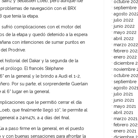
os Sainz y Sébastien Loeb, pero aunque fue
octubre 20
septiembre
uvo problemas de navegación con el BRX
agosto 202
 que tenía la etapa.
julio 2022
junio 2022
 sufrió complicaciones con el motor del
mayo 2022
os de la etapa y quedó detenido a la espera
abril 2022
 mañana con intenciones de sumar puntos en
marzo 2022
del Prodrive.
febrero 202
enero 2022
el historial del Dakar y la segunda de la
diciembre 2
 el prólogo. El francés Stéphane
noviembre 
octubre 202
6° en la general y le brindo a Audi el 1-2,
septiembre
ro. Por su parte, el sorprendente Guerlain
agosto 202
al 6° lugar en la general.
julio 2021
junio 2021
plicaciones que le permitió cerrar el día
mayo 2021
oeb, que finalmente llegó 10°, le permite al
abril 2021
 general a 24m47s, a 4 días del final.
marzo 2021
febrero 202
a a paso firme en la general, en el puesto
enero 2021
 y con buenas sensaciones para afrontar la
diciembre 