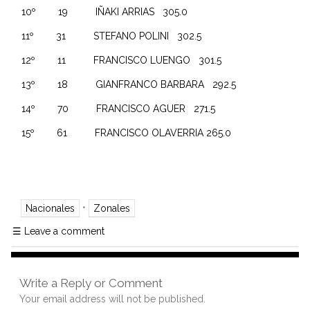
10º 19 IÑAKI ARRIAS 305.0
11º 31 STEFANO POLINI 302.5
12º 11 FRANCISCO LUENGO 301.5
13º 18 GIANFRANCO BARBARA 292.5
14º 70 FRANCISCO AGUER 271.5
15º 61 FRANCISCO OLAVERRIA 265.0
•
Nacionales
Zonales
☰
Leave a comment
Write a Reply or Comment
Your email address will not be published.