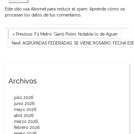
Este sitio usa Akismet para reducir el spam.
Aprende cómo se
procesan los datos de tus comentarios.
Navegación
Previous Post
« Previous:
F3 Metro: Ganó Polini. Notable lo de Aguer
Next Post
Next:
AGRUPADAS FEDERADAS: SE VIENE ROSARIO, FECHA ES
de
entradas
Archivos
julio 2026
junio 2026
mayo 2026
abril 2026
marzo 2026
febrero 2026
enero 2026