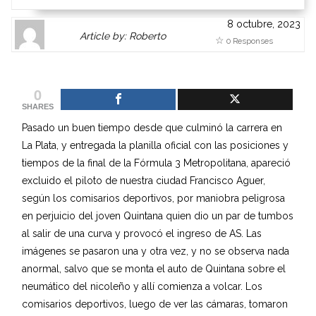
8 octubre, 2023
Author
Authors
Article by: Roberto
0 Responses
Gravatar
link
is
to
shown
author
0
here.
website
SHARES
Clickable
or
Pasado un buen tiempo desde que culminó la carrera en
link
other
La Plata, y entregada la planilla oficial con las posiciones y
to
works.
tiempos de la final de la Fórmula 3 Metropolitana, apareció
Author
admin
excluido el piloto de nuestra ciudad Francisco Aguer,
page.
según los comisarios deportivos, por maniobra peligrosa
en perjuicio del joven Quintana quien dio un par de tumbos
al salir de una curva y provocó el ingreso de AS. Las
imágenes se pasaron una y otra vez, y no se observa nada
anormal, salvo que se monta el auto de Quintana sobre el
neumático del nicoleño y allí comienza a volcar. Los
comisarios deportivos, luego de ver las cámaras, tomaron