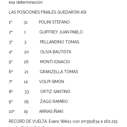
esa determinación.
LAS POSICIONES FINALES QUEDARON ASI
1º 31 POLINI STEFANO
2º 1 GUIFFREY JUAN PABLO
3º 3 PELLANDINO TOMAS
4º 20 OLIVA BAUTISTA
5º 26 MONTI IGNACIO
6º 21 GRANZELLA TOMAS
7º 14 VOLPI SIMON
8º 33 ORTIZ SANTINO
9º 29 ZAGO RAMIRO
10º 19 ARRIAS IÑAKI
RECORD DE VUELTA: Evans Weiss con 1m35s834 a 160,215