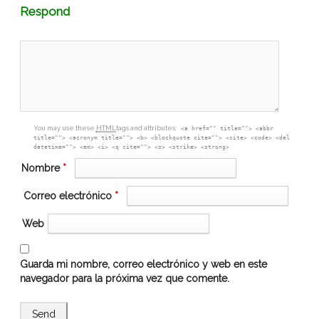
Comment
Respond
textarea
box
You may use these
HTML
tags and attributes:
<a href="" title=""> <abbr
title=""> <acronym title=""> <b> <blockquote cite=""> <cite> <code> <del
datetime=""> <em> <i> <q cite=""> <s> <strike> <strong>
Nombre
*
Correo electrónico
*
Web
Guarda mi nombre, correo electrónico y web en este
navegador para la próxima vez que comente.