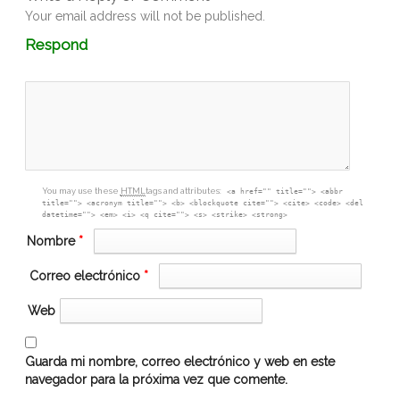
Your email address will not be published.
Comment
Respond
textarea
box
You may use these
HTML
tags and attributes:
<a href="" title=""> <abbr
title=""> <acronym title=""> <b> <blockquote cite=""> <cite> <code> <del
datetime=""> <em> <i> <q cite=""> <s> <strike> <strong>
Nombre
*
Correo electrónico
*
Web
Guarda mi nombre, correo electrónico y web en este
navegador para la próxima vez que comente.