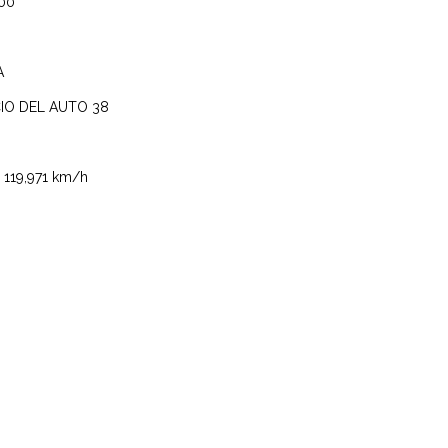
0.000
A
IO DEL AUTO 38
9,971 km/h