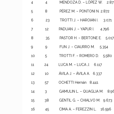
4 4 MENDOZA D. – LÓPEZ W. 2
5 8 PÉREZ M. – PONTONI N. 2.872
6 23 TROTTI J. – HAROIAN I. 3.071
7 12 PADUAN J. – YAPUR I. 4.796
8 35 PASTOR H. – BERTONE E. 
9 9 FUN J. – CIAURRO M. 5.354
10 5 TROTTI F. – ROMERO D. 5.580
11 24 LUCA M. – LUCA J. 6.117
12 10 ÁVILA J. – ÁVILA A. 6.337
13 57 OCHETTI Hernán 8.441
14 3 GAMULIN L. – QUAGLIA M. 8.9
15 38 GENTIL G. – CHIALVO M. 
16 45 CIMA A. – FEREZZIN L. 16.596