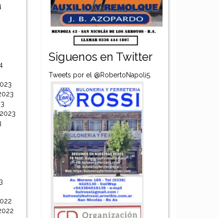
4
Siguenos en Twitter
4
Tweets por el @RobertoNapoli5.
2023
2023
23
 2023
3
3
2022
2022