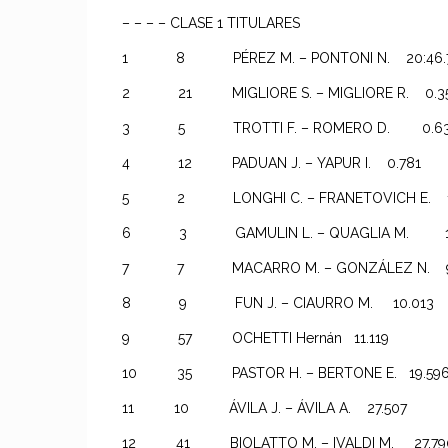
– – – – CLASE 1 TITULARES
1 8 PÉREZ M. – PONTONI N. 20:46.771
2 21 MIGLIORE S. – MIGLIORE R. 
3 5 TROTTI F. – ROMERO D. 
4 12 PADUAN J. – YAPUR I. 0.781
5 2 LONGHI C. – FRANETOVICH E. 1
6 3 GAMULIN L. – QUAGLIA M. 1.
7 7 MACARRO M. – GONZÁLEZ N. 9
8 9 FUN J. – CIAURRO M. 10.013
9 57 OCHETTI Hernán 11.119
10 35 PASTOR H. – BERTONE E. 19
11 10 ÁVILA J. – ÁVILA A. 27.507
12 41 BIOLATTO M. – IVALDI M. 27