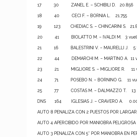
17 30 ZANEL E. – SCHIBILI D. 20.856
18 40 CECI F. – BORNIA L. 21.755
19 123 CHEDIAC S. – CHINCARINI S. 2
20 41 BIOLATTO M. – IVALDI M. 3 vu
21 16 BALESTRINI V. – MAURELLI J. 5 v
22 44 DEMARCHI M. – MARTINO A. 11 vu
23 21 MIGLIORE S. – MIGLIORE R. 11
24 71 POSEBO N. – BORNINO G. 11 vue
25 77 COSTAS M. – DALMAZZO T. 13 vu
DNS 164 IGLESIAS J. – CRAVERO A. 0.
AUTO 8 PENALIZA CON 2 PUESTOS POR LARGAR
AUTO 4 APERCIBIDO POR MANIOBRA PELIGROSA
AUTO 3 PENALIZA CON 5″ POR MANIOBRA EN PE