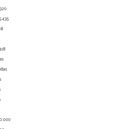
7.320
.435
8.968
18
tas
tas
eltas
ltas
eltas
ltas
 0.000