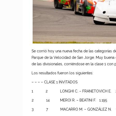
Se corrió hoy una nueva fecha de las categorías d
Parque de la Velocidad de San Jorge. Muy buena 
de las divisionales, corriéndose en la clase 1 con p
Los resultados fueron los siguientes:
– – – – CLASE 1 INVITADOS
1 2 LONGHI C. – FRANETOVICH E. 27:1
2 14 MEROI R. – BEATINI F. 1.195
3 7 MACARRO M. – GONZÁLEZ N. 1