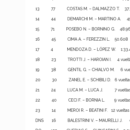
13 77 COSTAS M. – DALMAZZO T. 3
14 44 DEMARCHI M. – MARTINO A. 45
15 71 POSEBO N. – BORNINO G. 4
16 45 CIMA A. – FEREZZIN L. 50.608
17 4 MENDOZA D. – LÓPEZ W. 1:33.4
18 23 TROTTI J. – HAROIAN I. 4 vuel
19 38 GENTIL G. – CHIALVO M. 6 vuel
20 30 ZANEL E. – SCHIBILI D. 6 vu
21 24 LUCA M. – LUCA J. 7 vue
22 40 CECI F. – BORNIA L. 9 vu
23 14 MEROI R. – BEATINI F. 12 vue
DNS 16 BALESTRINI V. – MAURELLI J.