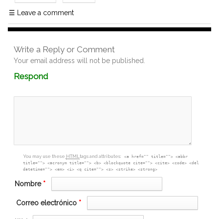
☰
Leave a comment
Write a Reply or Comment
Your email address will not be published.
Comment
Respond
textarea
box
You may use these
HTML
tags and attributes:
<a href="" title=""> <abbr
title=""> <acronym title=""> <b> <blockquote cite=""> <cite> <code> <del
datetime=""> <em> <i> <q cite=""> <s> <strike> <strong>
Nombre
*
Correo electrónico
*