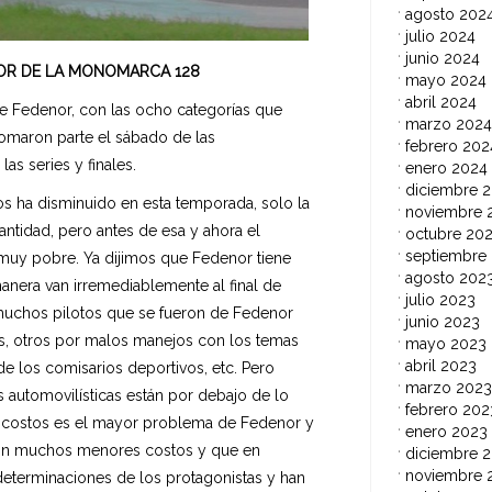
agosto 202
julio 2024
junio 2024
OR DE LA MONOMARCA 128
mayo 2024
abril 2024
e Fedenor, con las ocho categorías que
marzo 2024
tomaron parte el sábado de las
febrero 202
las series y finales.
enero 2024
diciembre 
 ha disminuido en esta temporada, solo la
noviembre 
antidad, pero antes de esa y ahora el
octubre 20
septiembre
 muy pobre. Ya dijimos que Fedenor tiene
agosto 202
era van irremediablemente al final de
julio 2023
 muchos pilotos que se fueron de Fedenor
junio 2023
os, otros por malos manejos con los temas
mayo 2023
abril 2023
de los comisarios deportivos, etc. Pero
marzo 2023
 automovilísticas están por debajo de lo
febrero 202
ma costos es el mayor problema de Fedenor y
enero 2023
 con muchos menores costos y que en
diciembre 
noviembre 
determinaciones de los protagonistas y han