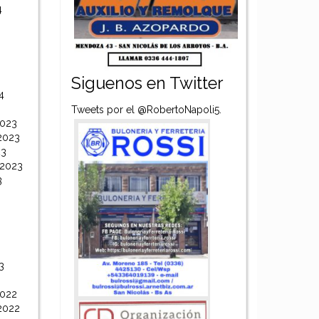
4
Siguenos en Twitter
4
Tweets por el @RobertoNapoli5.
2023
2023
23
 2023
3
3
2022
2022