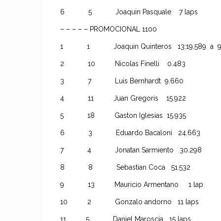
6 5 Joaquin Pasquale 7 laps
– – – – – PROMOCIONAL 1100
1 1 Joaquin Quinteros 13:19.589 a 98
2 10 Nicolas Finelli 0.483
3 7 Luis Bernhardt 9.660
4 11 Juan Gregoris 15.922
5 18 Gaston Iglesias 15.935
6 3 Eduardo Bacaloni 24.663
7 4 Jonatan Sarmiento 30.298
8 8 Sebastian Coca 51.532
9 13 Mauricio Armentano 1 lap
10 2 Gonzalo andorno 11 laps
11 5 Daniel Maroscia 15 laps