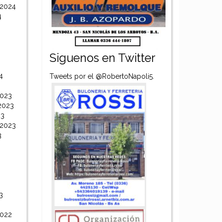
 2024
4
Siguenos en Twitter
4
Tweets por el @RobertoNapoli5.
2023
2023
23
 2023
3
3
2022