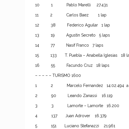
10 1 Pablo Marelli 27.431
11 2 Carlos Baez 1 lap
12 38 Federico Aguilar 1 lap
13 19 Agustin Secreto 5 laps
14 77 Nasif Franco 7 laps
15 133 T. Puebla – Anabella Iglesias 18
16 55 Facundo Cruz 18 laps
– – – – – TURISMO 1600
1 2 Marcelo Fernandez 14:02.494 a 1
2 90 Leando Zanassi 16.119
3 3 Lamorte – Lamorte 16.200
4 137 Juan Adrover 16.379
5 151 Luciano Stefanazzi 21.961