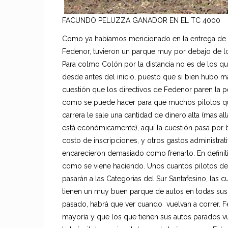
FACUNDO PELUZZA GANADOR EN EL TC 4000
Como ya habíamos mencionado en la entrega de e
Fedenor, tuvieron un parque muy por debajo de lo
Para colmo Colón por la distancia no es de los q
desde antes del inicio, puesto que si bien hubo m
cuestión que los directivos de Fedenor paren la p
como se puede hacer para que muchos pilotos que
carrera le sale una cantidad de dinero alta (mas a
está económicamente), aquí la cuestión pasa por ba
costo de inscripciones, y otros gastos administrati
encarecieron demasiado como frenarlo. En definitiv
como se viene haciendo. Unos cuantos pilotos de n
pasarán a las Categorias del Sur Santafesino, las
tienen un muy buen parque de autos en todas sus 
pasado, habrá que ver cuando vuelvan a correr. Fe
mayoría y que los que tienen sus autos parados vu