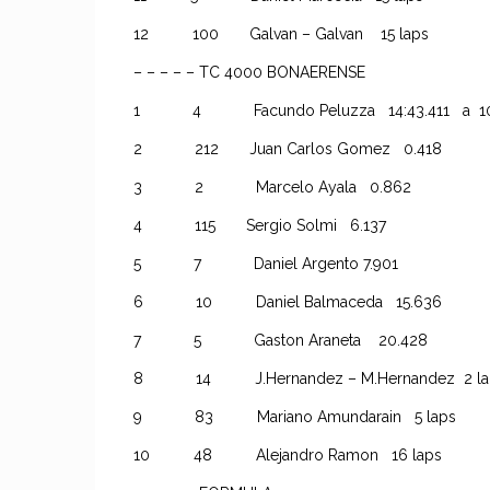
12 100 Galvan – Galvan 15 laps
– – – – – TC 4000 BONAERENSE
1 4 Facundo Peluzza 14:43.411 a 102
2 212 Juan Carlos Gomez 0.418
3 2 Marcelo Ayala 0.862
4 115 Sergio Solmi 6.137
5 7 Daniel Argento 7.901
6 10 Daniel Balmaceda 15.636
7 5 Gaston Araneta 20.428
8 14 J.Hernandez – M.Hernandez 2
9 83 Mariano Amundarain 5 laps
10 48 Alejandro Ramon 16 laps