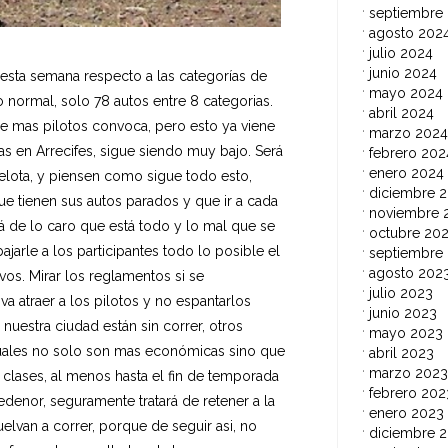
septiembre
agosto 202
julio 2024
junio 2024
sta semana respecto a las categorías de
mayo 2024
 normal, solo 78 autos entre 8 categorias.
abril 2024
ue mas pilotos convoca, pero esto ya viene
marzo 2024
as en Arrecifes, sigue siendo muy bajo. Será
febrero 202
enero 2024
elota, y piensen como sigue todo esto,
diciembre 
 tienen sus autos parados y que ir a cada
noviembre 
llá de lo caro que está todo y lo mal que se
octubre 20
jarle a los participantes todo lo posible el
septiembre
agosto 202
vos. Mirar los reglamentos si se
julio 2023
a atraer a los pilotos y no espantarlos
junio 2023
uestra ciudad están sin correr, otros
mayo 2023
 cuales no solo son mas económicas sino que
abril 2023
marzo 2023
clases, al menos hasta el fin de temporada
febrero 202
denor, seguramente tratará de retener a la
enero 2023
elvan a correr, porque de seguir asi, no
diciembre 