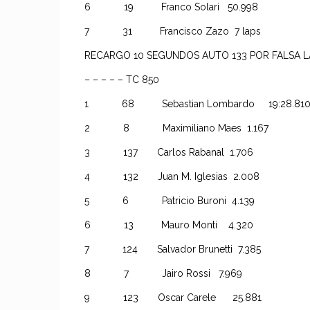
6 19 Franco Solari 50.998
7 31 Francisco Zazo 7 laps
RECARGO 10 SEGUNDOS AUTO 133 POR FALSA 
– – – – – TC 850
1 68 Sebastian Lombardo 19:28.810 a
2 8 Maximiliano Maes 1.167
3 137 Carlos Rabanal 1.706
4 132 Juan M. Iglesias 2.008
5 6 Patricio Buroni 4.139
6 13 Mauro Monti 4.320
7 124 Salvador Brunetti 7.385
8 7 Jairo Rossi 7.969
9 123 Oscar Carele 25.881