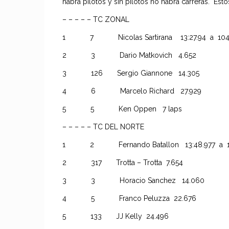
habrá pilotos y sin pilotos no habrá carreras. Est
– – – – – TC ZONAL
1 7 Nicolas Sartirana 13:27.94 a 104.
2 3 Dario Matkovich 4.652
3 126 Sergio Giannone 14.305
4 6 Marcelo Richard 27.929
5 5 Ken Oppen 7 laps
– – – – – TC DEL NORTE
1 2 Fernando Batallon 13:48.977 a 10
2 317 Trotta – Trotta 7.654
3 3 Horacio Sanchez 14.060
4 5 Franco Peluzza 22.676
5 133 JJ Kelly 24.496