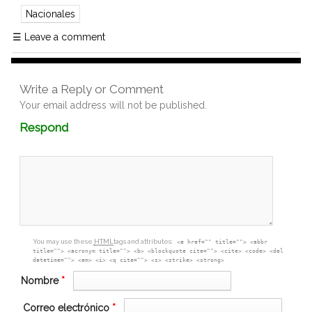
Nacionales
☰
Leave a comment
Write a Reply or Comment
Your email address will not be published.
Comment
Respond
textarea
box
You may use these
HTML
tags and attributes:
<a href="" title=""> <abbr
title=""> <acronym title=""> <b> <blockquote cite=""> <cite> <code> <del
datetime=""> <em> <i> <q cite=""> <s> <strike> <strong>
Nombre
*
Correo electrónico
*