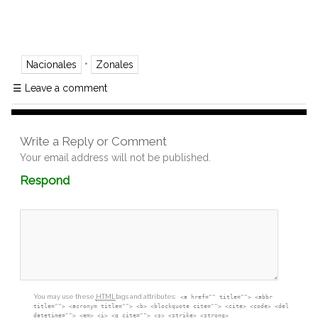
•
Nacionales
Zonales
☰
Leave a comment
Write a Reply or Comment
Your email address will not be published.
Comment
Respond
textarea
box
You may use these
HTML
tags and attributes:
<a href="" title=""> <abbr
title=""> <acronym title=""> <b> <blockquote cite=""> <cite> <code> <del
datetime=""> <em> <i> <q cite=""> <s> <strike> <strong>