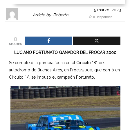
5 marzo, 2023
Author
Authors
Article by: Roberto
0 Responses
Gravatar
link
is
to
shown
author
0
here.
website
SHARES
Clickable
or
LUCIANO FORTUNATO GANADOR DEL PROCAR 2000
link
other
to
works.
Se completó la primera fecha en el Circuito “8” del
Author
admin
autódromo de Buenos Aires; en Procar2000, que corrió en
page.
Circuito “7”, se impuso el campeón Fortunato.