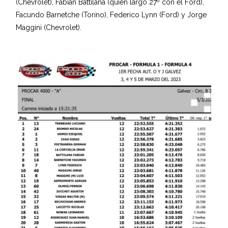
(Chevrolet), Fabián Battilana (quien largó 27º con el Ford),
Facundo Barnetche (Torino), Federico Lynn (Ford) y Jorge
Maggini (Chevrolet).