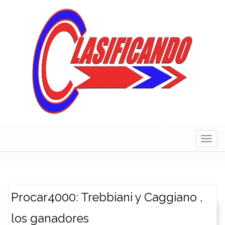
Skip
to
content
Navig
Procar4000: Trebbiani y Caggiano ,
los ganadores