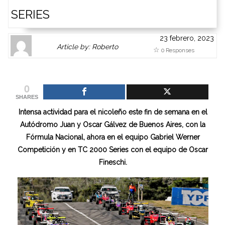
SERIES
23 febrero, 2023
Author
Authors
Article by: Roberto
0 Responses
Gravatar
link
is
to
shown
author
0
here.
website
SHARES
Clickable
or
Intensa actividad para el nicoleño este fin de semana en el
link
other
Autódromo Juan y Oscar Gálvez de Buenos Aires, con la
to
works.
Fórmula Nacional, ahora en el equipo Gabriel Werner
Author
admin
Competición y en TC 2000 Series con el equipo de Oscar
page.
Fineschi.