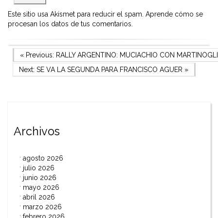
Este sitio usa Akismet para reducir el spam.
Aprende cómo se
procesan los datos de tus comentarios.
Navegación
Previous Post
« Previous:
RALLY ARGENTINO: MUCIACHIO CON MARTINOGL
Next Post
Next:
SE VA LA SEGUNDA PARA FRANCISCO AGUER
»
de
entradas
Archivos
agosto 2026
julio 2026
junio 2026
mayo 2026
abril 2026
marzo 2026
febrero 2026