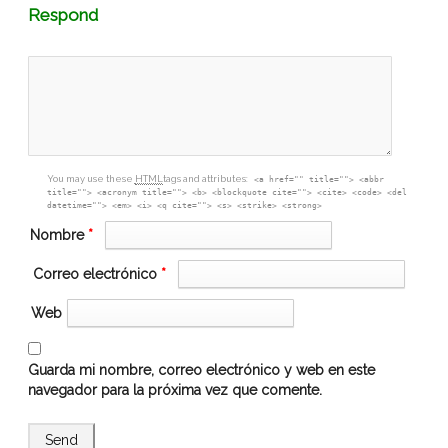
Comment
Respond
textarea
box
You may use these
HTML
tags and attributes:
<a href="" title=""> <abbr
title=""> <acronym title=""> <b> <blockquote cite=""> <cite> <code> <del
datetime=""> <em> <i> <q cite=""> <s> <strike> <strong>
Nombre
*
Correo electrónico
*
Web
Guarda mi nombre, correo electrónico y web en este
navegador para la próxima vez que comente.