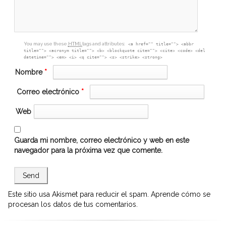
You may use these
HTML
tags and attributes:
<a href="" title=""> <abbr
title=""> <acronym title=""> <b> <blockquote cite=""> <cite> <code> <del
datetime=""> <em> <i> <q cite=""> <s> <strike> <strong>
Nombre
*
Correo electrónico
*
Web
Guarda mi nombre, correo electrónico y web en este
navegador para la próxima vez que comente.
Este sitio usa Akismet para reducir el spam.
Aprende cómo se
procesan los datos de tus comentarios.