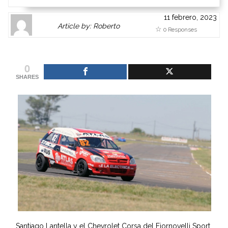
11 febrero, 2023
Author
Authors
Article by: Roberto
0 Responses
Gravatar
link
is
to
shown
author
0
here.
website
SHARES
Clickable
or
link
other
to
works.
Author
admin
page.
Santiago Lantella y el Chevrolet Corsa del Fiornovelli Sport