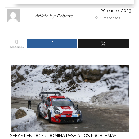
20 enero, 2023
Author
Authors
Article by: Roberto
0 Responses
Gravatar
link
is
to
shown
author
0
here.
website
SHARES
Clickable
or
link
other
to
works.
Author
admin
page.
SEBASTIEN OGIER DOMINA PESE A LOS PROBLEMAS