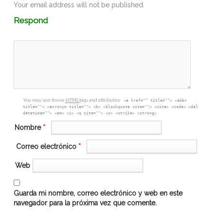
Your email address will not be published.
Comment
Respond
textarea
box
You may use these
HTML
tags and attributes:
<a href="" title=""> <abbr
title=""> <acronym title=""> <b> <blockquote cite=""> <cite> <code> <del
datetime=""> <em> <i> <q cite=""> <s> <strike> <strong>
Nombre
*
Correo electrónico
*
Web
Guarda mi nombre, correo electrónico y web en este
navegador para la próxima vez que comente.