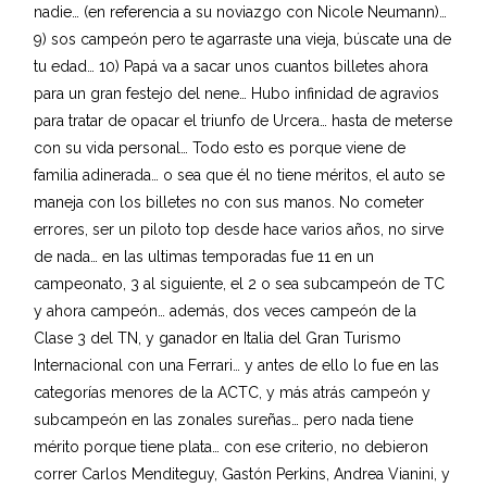
nadie… (en referencia a su noviazgo con Nicole Neumann)…
9) sos campeón pero te agarraste una vieja, búscate una de
tu edad… 10) Papá va a sacar unos cuantos billetes ahora
para un gran festejo del nene… Hubo infinidad de agravios
para tratar de opacar el triunfo de Urcera… hasta de meterse
con su vida personal… Todo esto es porque viene de
familia adinerada… o sea que él no tiene méritos, el auto se
maneja con los billetes no con sus manos. No cometer
errores, ser un piloto top desde hace varios años, no sirve
de nada… en las ultimas temporadas fue 11 en un
campeonato, 3 al siguiente, el 2 o sea subcampeón de TC
y ahora campeón… además, dos veces campeón de la
Clase 3 del TN, y ganador en Italia del Gran Turismo
Internacional con una Ferrari… y antes de ello lo fue en las
categorías menores de la ACTC, y más atrás campeón y
subcampeón en las zonales sureñas… pero nada tiene
mérito porque tiene plata… con ese criterio, no debieron
correr Carlos Menditeguy, Gastón Perkins, Andrea Vianini, y