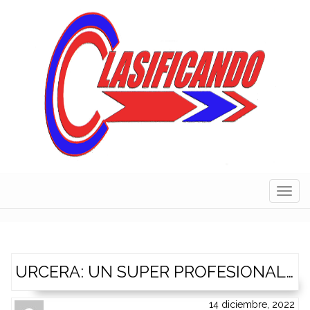
Skip
to
content
Navig
URCERA: UN SUPER PROFESIONAL…
14 diciembre, 2022
Author
Authors