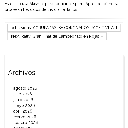
Este sitio usa Akismet para reducir el spam.
Aprende cómo se
procesan los datos de tus comentarios.
Navegación
Previous Post
« Previous:
AGRUPADAS: SE CORONARON PACE Y VITALI
Next Post
Next:
Rally: Gran Final de Campeonato en Rojas
»
de
entradas
Archivos
agosto 2026
julio 2026
junio 2026
mayo 2026
abril 2026
marzo 2026
febrero 2026