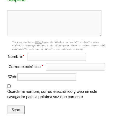
textarea
box
You may use these
HTML
tags and attributes:
<a href="" title=""> <abbr
title=""> <acronym title=""> <b> <blockquote cite=""> <cite> <code> <del
datetime=""> <em> <i> <q cite=""> <s> <strike> <strong>
Nombre
*
Correo electrónico
*
Web
Guarda mi nombre, correo electrónico y web en este
navegador para la próxima vez que comente.