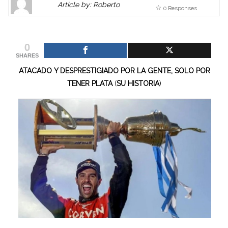
Article by: Roberto
0 Responses
Gravatar
link
is
to
shown
author
0
here.
website
SHARES
Clickable
or
ATACADO Y DESPRESTIGIADO POR LA GENTE, SOLO POR
link
other
TENER PLATA
(
SU HISTORIA
)
to
works.
Author
admin
page.