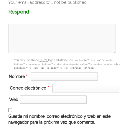
Your email address will not be published.
Comment
Respond
textarea
box
You may use these
HTML
tags and attributes:
<a href="" title=""> <abbr
title=""> <acronym title=""> <b> <blockquote cite=""> <cite> <code> <del
datetime=""> <em> <i> <q cite=""> <s> <strike> <strong>
Nombre
*
Correo electrónico
*
Web
Guarda mi nombre, correo electrónico y web en este
navegador para la próxima vez que comente.