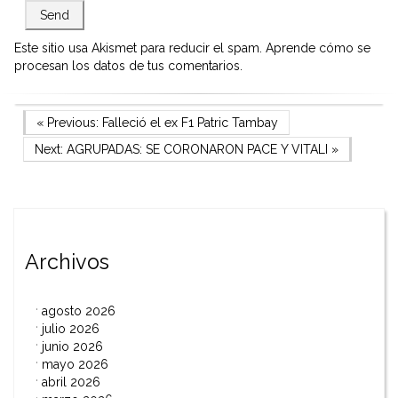
Este sitio usa Akismet para reducir el spam.
Aprende cómo se
procesan los datos de tus comentarios.
Navegación
Previous Post
« Previous:
Falleció el ex F1 Patric Tambay
Next Post
Next:
AGRUPADAS: SE CORONARON PACE Y VITALI
»
de
entradas
Archivos
agosto 2026
julio 2026
junio 2026
mayo 2026
abril 2026