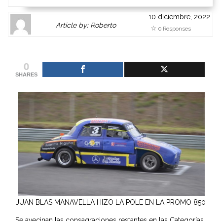
10 diciembre, 2022
Author
Authors
Article by: Roberto
0 Responses
Gravatar
link
is
to
shown
author
0
here.
website
SHARES
Clickable
or
link
other
to
works.
Author
admin
page.
JUAN BLAS MANAVELLA HIZO LA POLE EN LA PROMO 850
Se avecinan las consagraciones restantes en las Categorías