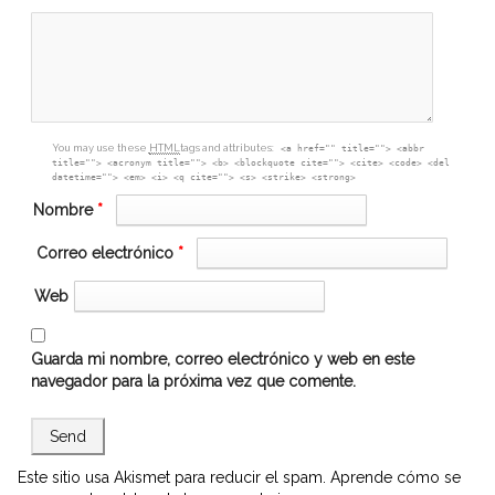
box
You may use these
HTML
tags and attributes:
<a href="" title=""> <abbr
title=""> <acronym title=""> <b> <blockquote cite=""> <cite> <code> <del
datetime=""> <em> <i> <q cite=""> <s> <strike> <strong>
Nombre
*
Correo electrónico
*
Web
Guarda mi nombre, correo electrónico y web en este
navegador para la próxima vez que comente.
Este sitio usa Akismet para reducir el spam.
Aprende cómo se