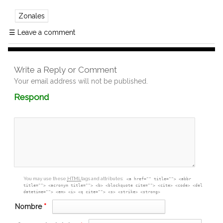
Zonales
☰
Leave a comment
Write a Reply or Comment
Your email address will not be published.
Comment
Respond
textarea
box
You may use these
HTML
tags and attributes:
<a href="" title=""> <abbr
title=""> <acronym title=""> <b> <blockquote cite=""> <cite> <code> <del
datetime=""> <em> <i> <q cite=""> <s> <strike> <strong>
Nombre
*