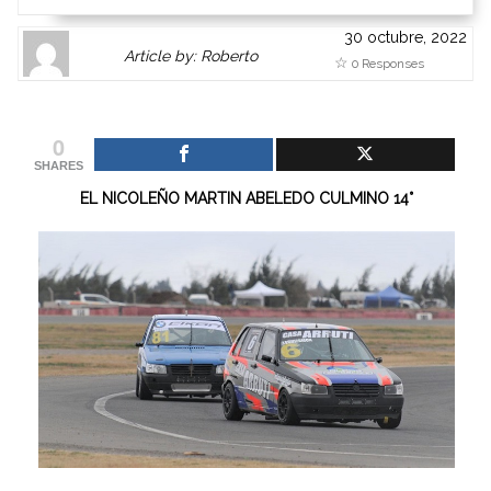
30 octubre, 2022
Author
Authors
Article by: Roberto
0 Responses
Gravatar
link
is
to
shown
author
0
here.
website
SHARES
Clickable
or
EL NICOLEÑO MARTIN ABELEDO CULMINO 14°
link
other
to
works.
Author
admin
page.