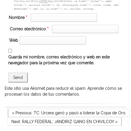
You may use these
HTML
tags and attributes:
<a href="" title=""> <abbr
title=""> <acronym title=""> <b> <blockquote cite=""> <cite> <code> <del
datetime=""> <em> <i> <q cite=""> <s> <strike> <strong>
Nombre
*
Correo electrónico
*
Web
Guarda mi nombre, correo electrónico y web en este
navegador para la próxima vez que comente.
Este sitio usa Akismet para reducir el spam.
Aprende cómo se
procesan los datos de tus comentarios.
Navegación
Previous Post
« Previous:
TC: Urcera ganó y pasó a liderar la Copa de Oro.
Next Post
Next:
RALLY FEDERAL: JANDIRIZ GANO EN CHIVILCOY
»
de