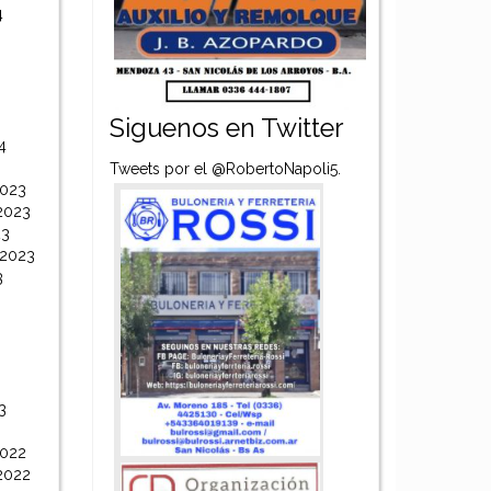
4
Siguenos en Twitter
4
Tweets por el @RobertoNapoli5.
2023
2023
23
 2023
3
3
2022
2022