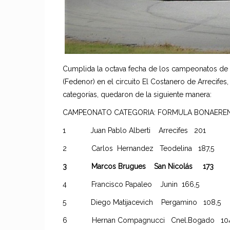
Cumplida la octava fecha de los campeonatos de
(Fedenor) en el circuito El Costanero de Arrecife
categorías, quedaron de la si
CAMPEONATO CATEGORIA: FORMULA B
1 Juan Pablo Alberti Arrecifes 201
2 Carlos Hernandez Teodelina 187,5
3 Marcos Brugues San Nicolás 173
4 Francisco Papaleo Junin 166,5
5 Diego Matijacevich Pergamino 108,5
6 Hernan Compagnucci Cnel.Bogado 104