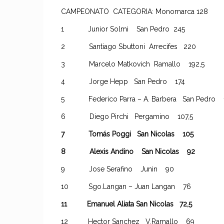
CAMPEONATO CATEGORIA: Monomarca
1 Junior Solmi San Pedro 245
2 Santiago Sbuttoni Arrecifes 220
3 Marcelo Matkovich Ramallo 192,5
4 Jorge Hepp San Pedro 174
5 Federico Parra – A. Barbera San Pedro 
6 Diego Pirchi Pergamino 107,5
7 Tomás Poggi San Nicolas 105
8 Alexis Andino San Nicolas 92
9 Jose Serafino Junin 90
10 Sgo.Langan – Juan Langan 76
11 Emanuel Aliata San Nicolas 72,5
12 Hector Sanchez V.Ramallo 69