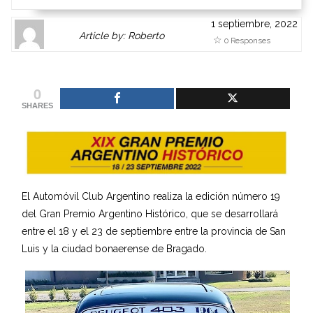
1 septiembre, 2022
Author
Authors
Article by: Roberto
0 Responses
Gravatar
link
is
to
shown
author
0
here.
website
SHARES
Clickable
or
link
other
to
works.
Author
admin
page.
El Automóvil Club Argentino realiza la edición número 19
del Gran Premio Argentino Histórico, que se desarrollará
entre el 18 y el 23 de septiembre entre la provincia de San
Luis y la ciudad bonaerense de Bragado.