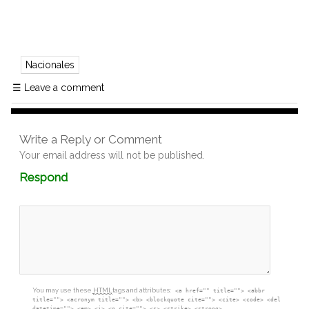
Nacionales
☰
Leave a comment
Write a Reply or Comment
Your email address will not be published.
Comment
Respond
textarea
box
You may use these
HTML
tags and attributes:
<a href="" title=""> <abbr
title=""> <acronym title=""> <b> <blockquote cite=""> <cite> <code> <del
datetime=""> <em> <i> <q cite=""> <s> <strike> <strong>