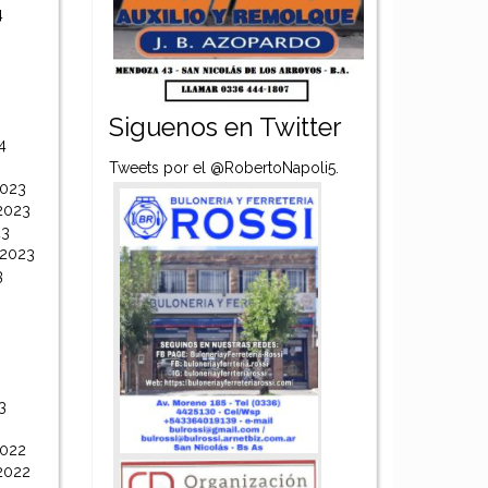
4
Siguenos en Twitter
4
Tweets por el @RobertoNapoli5.
2023
2023
23
 2023
3
3
2022
2022