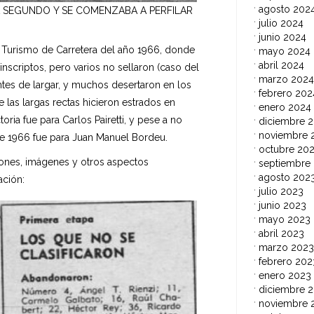
agosto 202
A SEGUNDO Y SE COMENZABA A PERFILAR
julio 2024
junio 2024
e Turismo de Carretera del año 1966, donde
mayo 2024
abril 2024
inscriptos, pero varios no sellaron (caso del
marzo 2024
ntes de largar, y muchos desertaron en los
febrero 202
as largas rectas hicieron estrados en
enero 2024
oria fue para Carlos Pairetti, y pese a no
diciembre 
noviembre 
 de 1966 fue para Juan Manuel Bordeu.
octubre 20
aciones, imágenes y otros aspectos
septiembre
agosto 202
ación:
julio 2023
junio 2023
mayo 2023
abril 2023
marzo 2023
febrero 202
enero 2023
diciembre 
noviembre 