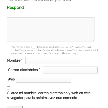
Comment
Respond
textarea
box
You may use these
HTML
tags and attributes:
<a href="" title=""> <abbr
title=""> <acronym title=""> <b> <blockquote cite=""> <cite> <code> <del
datetime=""> <em> <i> <q cite=""> <s> <strike> <strong>
Nombre
*
Correo electrónico
*
Web
Guarda mi nombre, correo electrónico y web en este
navegador para la próxima vez que comente.