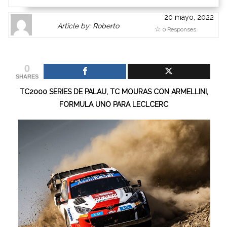
20 mayo, 2022
Author
Authors
Article by: Roberto
0 Responses
Gravatar
link
is
to
shown
author
0
here.
website
SHARES
Clickable
or
TC2000 SERIES DE PALAU, TC MOURAS CON ARMELLINI,
link
other
FORMULA UNO PARA LECLCERC
to
works.
Author
admin
page.