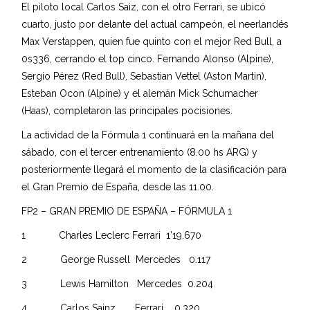
El piloto local Carlos Saiz, con el otro Ferrari, se ubicó
cuarto, justo por delante del actual campeón, el neerlandés
Max Verstappen, quien fue quinto con el mejor Red Bull, a
0s336, cerrando el top cinco. Fernando Alonso (Alpine),
Sergio Pérez (Red Bull), Sebastian Vettel (Aston Martin),
Esteban Ocon (Alpine) y el alemán Mick Schumacher
(Haas), completaron las principales pocisiones.
La actividad de la Fórmula 1 continuará en la mañana del
sábado, con el tercer entrenamiento (8.00 hs ARG) y
posteriormente llegará el momento de la clasificación para
el Gran Premio de España, desde las 11.00.
FP2 – GRAN PREMIO DE ESPAÑA – FÓRMULA 1
1 Charles Leclerc Ferrari 1’19.670
2 George Russell Mercedes 0.117
3 Lewis Hamilton Mercedes 0.204
4 Carlos Sainz Ferrari 0.320