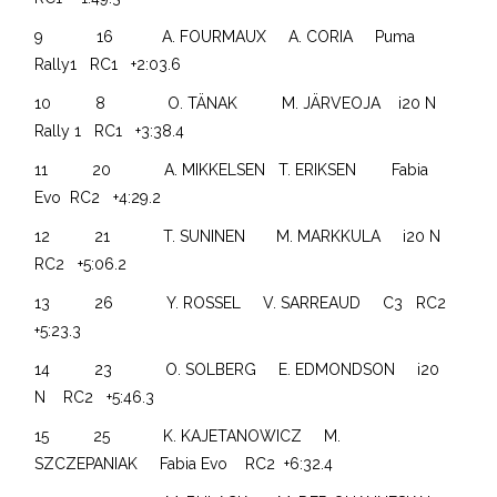
9 16 A. FOURMAUX A. CORIA Puma
Rally1 RC1 +2:03.6
10 8 O. TÄNAK M. JÄRVEOJA i20 N
Rally 1 RC1 +3:38.4
11 20 A. MIKKELSEN T. ERIKSEN Fabia
Evo RC2 +4:29.2
12 21 T. SUNINEN M. MARKKULA i20 N
RC2 +5:06.2
13 26 Y. ROSSEL V. SARREAUD C3 RC2
+5:23.3
14 23 O. SOLBERG E. EDMONDSON i20
N RC2 +5:46.3
15 25 K. KAJETANOWICZ M.
SZCZEPANIAK Fabia Evo RC2 +6:32.4