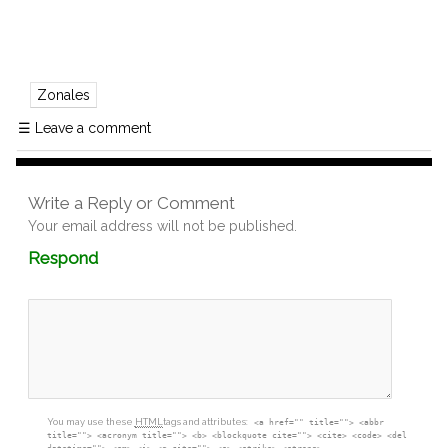
Zonales
☰
Leave a comment
Write a Reply or Comment
Your email address will not be published.
Comment
Respond
textarea
box
You may use these
HTML
tags and attributes:
<a href="" title=""> <abbr
title=""> <acronym title=""> <b> <blockquote cite=""> <cite> <code> <del