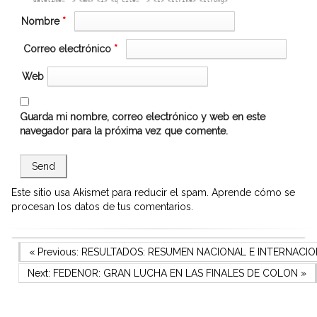
datetime=""> <em> <i> <q cite=""> <s> <strike> <strong>
Nombre
*
Correo electrónico
*
Web
Guarda mi nombre, correo electrónico y web en este
navegador para la próxima vez que comente.
Este sitio usa Akismet para reducir el spam.
Aprende cómo se
procesan los datos de tus comentarios.
Navegación
Previous Post
« Previous:
RESULTADOS: RESUMEN NACIONAL E INTERNACI
Next Post
Next:
FEDENOR: GRAN LUCHA EN LAS FINALES DE COLON
»
de
entradas