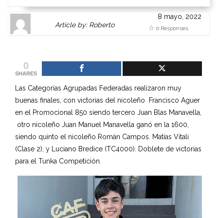
8 mayo, 2022
Author
Authors
Article by: Roberto
0 Responses
Gravatar
link
is
to
shown
author
0
here.
website
SHARES
Clickable
or
Las Categorías Agrupadas Federadas realizaron muy
link
other
buenas finales, con victorias del nicoleño Francisco Aguer
to
works.
en el Promocional 850 siendo tercero Juan Blas Manavella,
Author
admin
otro nicoleño Juan Manuel Manavella ganó en la 1600,
page.
siendo quinto el nicoleño Román Campos. Matías Vitali
(Clase 2), y Luciano Bredice (TC4000). Doblete de victorias
para el Tunka Competición.